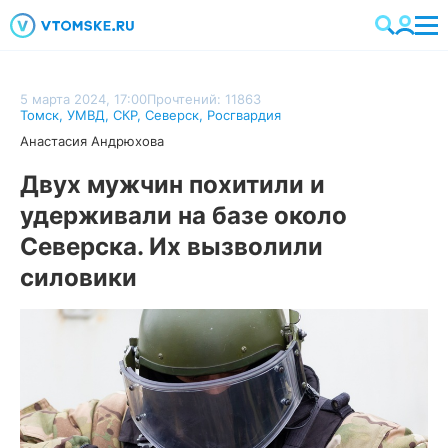
5 марта 2024, 17:00
Прочтений: 11863
Томск
,
УМВД
,
СКР
,
Северск
,
Росгвардия
Анастасия Андрюхова
Двух мужчин похитили и
удерживали на базе около
Северска. Их вызволили
силовики