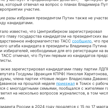
а, который отвечал на вопрос о планах Владимира Пу
мероприятии участие.
ие разы избрания президентом Путин также не участв
жду кандидатами.
стало известно, что Центризбирком зарегистрировал
го главу государства кандидатом на президентских вы
ударственное информагентство ТАСС
сообщило
, что пр
ного штаба кандидата в президенты Владимира Путина 
и избирателей, необходимые для его регистрации на 
. ТАСС отмечал, что Путин первым из кандидатов пред
листы.
также зарегистрировал кандидатами главу партии ЛДП
депутата Госдумы (фракция КПРФ) Николая Харитонова,
сдумы, члена партии «Новые люди» Владислава Даванко
Даванков на прошлой неделе
приезжал
в Томск с рабоч
лся с многодетными семьями, пообщался с жителями г
ветил на несколько вопросов журналистов, в том числ
ии.
идента России в 2024 году продлятся с 15 по 17 марта