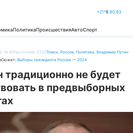
+21
°
$
80,93
омика
Политика
Происшествия
Авто
Спорт
, 18:45
Прочтений: 6320
Томск
,
Россия
,
Политика
,
Владимир Путин
а
Сюжет:
Выборы президента России — 2024
н традиционно не будет
твовать в предвыборных
тах