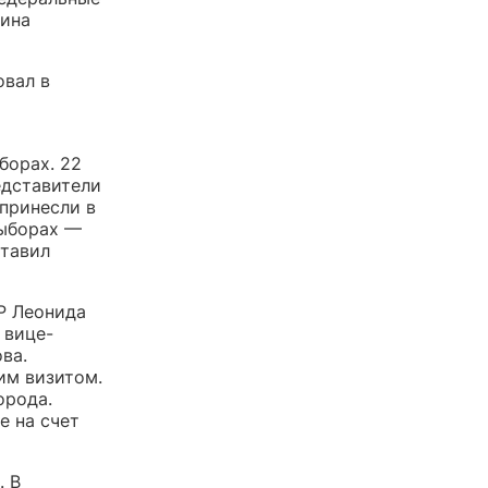
тина
овал в
борах. 22
едставители
принесли в
выборах —
ставил
Р Леонида
 вице-
ва.
им визитом.
орода.
е на счет
. В