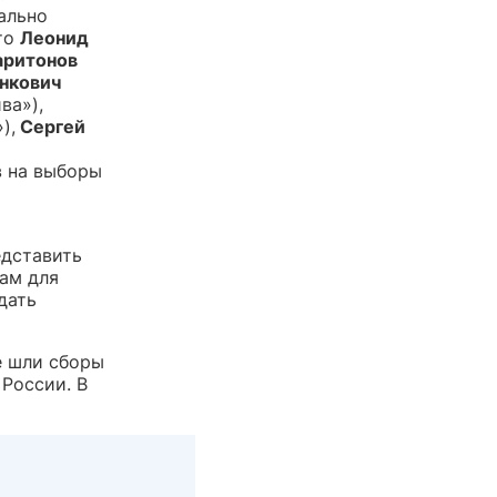
ально
то
Леонид
аритонов
нкович
ва»),
),
Сергей
в на выборы
едставить
ам для
дать
е шли сборы
России. В