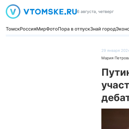
6 августа, четверг
Томск
Россия
Мир
Фото
Пора в отпуск
Знай город
Экон
29 января 2024
Мария Петров
Пути
учас
деба