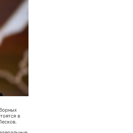
ыборных
тоятся в
Песков.
федеральные