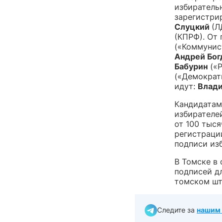
избиратель
зарегистри
Слуцкий
(Л
(КПРФ). От
(«Коммунис
Андрей Бог
Бабурин
(«Р
(«Демократ
идут:
Влади
Кандидатам
избирателе
от 100 тыс
регистраци
подписи из
В Томске в
подписей д
томском шт
Следите за
нашим 