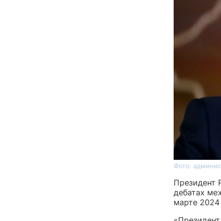
Фото: админис
Президент 
дебатах ме
марте 2024
«Президент