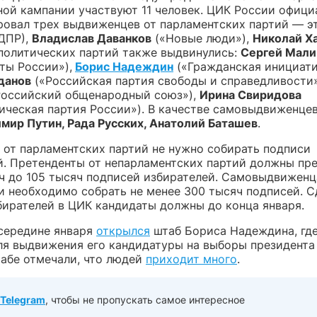
ной кампании участвуют 11 человек. ЦИК России офици
ровал трех выдвиженцев от парламентских партий — э
ДПР),
Владислав Даванков
(«Новые люди»),
Николай Х
 политических партий также выдвинулись:
Сергей Мали
ты России»),
Борис Надеждин
(«Гражданская инициати
данов
(«Российская партия свободы и справедливости»
оссийский общенародный союз»),
Ирина Свиридова
ическая партия России»). В качестве самовыдвиженце
мир Путин, Рада Русских, Анатолий Баташев
.
 от парламентских партий не нужно собирать подписи
й. Претенденты от непарламентских партий должны пр
яч до 105 тысяч подписей избирателей. Самовыдвиженц
и необходимо собрать не менее 300 тысяч подписей. С
бирателей в ЦИК кандидаты должны до конца января.
 середине января
открылся
штаб Бориса Надеждина, гд
ля выдвижения его кандидатуры на выборы президента 
абе отмечали, что людей
приходит много
.
Telegram
, чтобы не пропускать самое интересное