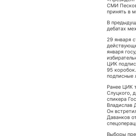
СМИ Песков
принять в 
В предыдущ
дебатах ме
29 января 
действующе
января гос
избиратель
ЦИК подпис
95 коробок
подписные 
Ранее ЦИК 
Слуцкого, 
спикера Го
Владислав 
Он встрети
Даванков от
спецоперац
Выборы през