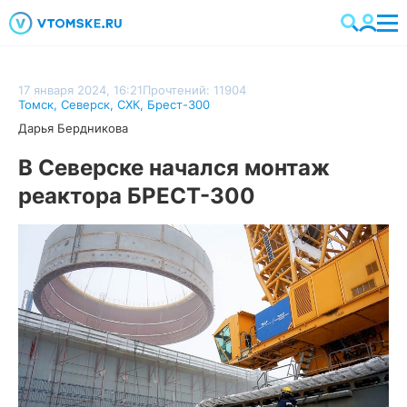
17 января 2024, 16:21
Прочтений: 11904
Томск
,
Северск
,
СХК
,
Брест-300
Дарья Бердникова
В Северске начался монтаж
реактора БРЕСТ-300