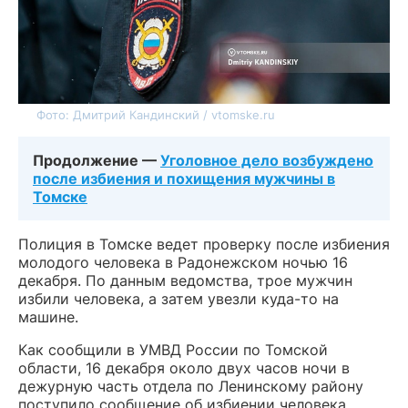
Фото: Дмитрий Кандинский / vtomske.ru
Продолжение —
Уголовное дело возбуждено
после избиения и похищения мужчины в
Томске
Полиция в Томске ведет проверку после избиения
молодого человека в Радонежском ночью 16
декабря. По данным ведомства, трое мужчин
избили человека, а затем увезли куда-то на
машине.
Как сообщили в УМВД России по Томской
области, 16 декабря около двух часов ночи в
дежурную часть отдела по Ленинскому району
поступило сообщение об избиении человека