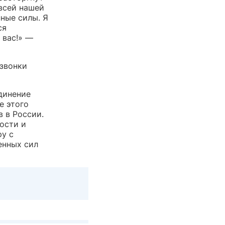
всей нашей
нные силы. Я
ся
 вас!» —
 звонки
динение
е этого
 в России.
ности и
ру с
енных сил