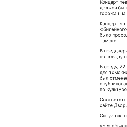
Концерт пе
должен был
горожан на
Концерт дол
юбилейного
было прохо
Томске.
В преддвер
по поводу 
В среду, 2
для томски
был отмене
опубликова
по культур
Соответств
сайте Двор
Ситуацию п
«Без объяс