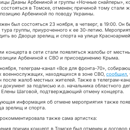
вицы Дианы Арбениной и группы «Ночные снайперы», к
 состояться в Томске, отменен; причиной тому стали 
 позицию Арбениной по поводу Украины.
жен был состояться 23 ноября, в четверг, в 19:00. Он 
 тура группы, приуроченного к ее 30-летию. Мероприя
дить во Дворце зрелищ и спорта на улице Красноармей
ии концерта в сети стали появляться жалобы от местн
позиции Арбениной к СВО и присоединению Крыма.
2 ноября, телеграм-канал «Все для фронта-70», собира
х военнослужащих, находящихся в зоне СВО,
сообщил
,
н после жалоб местных жителей. Также в телеграм-кан
н документ за подписью и.о. начальника областного де
е Елены Шаговой, подтверждающий отмену концерта.
ующая информация об отмене мероприятия также появ
ца зрелищ и спорта.
рокомментировала также сама артистка:
нения причин концерт в Томске был отменен и договор 