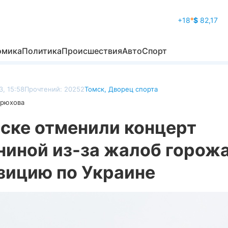
+18
°
$
82,17
омика
Политика
Происшествия
Авто
Спорт
, 15:58
Прочтений: 20252
Томск
,
Дворец спорта
дрюхова
мске отменили концерт
ниной из-за жалоб горожа
зицию по Украине