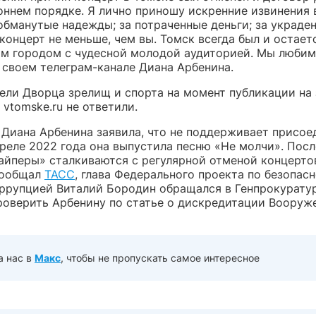
оннем порядке. Я лично приношу искренние извинения 
обманутые надежды; за потраченные деньги; за украде
концерт не меньше, чем вы. Томск всегда был и остает
м городом с чудесной молодой аудиторией. Мы любим
 своем телеграм-канале Диана Арбенина.
ели Дворца зрелищ и спорта на момент публикации на
vtomske.ru не ответили.
у Диана Арбенина заявила, что не поддерживает присое
реле 2022 года она выпустила песню «Не молчи». Посл
айперы» сталкиваются с регулярной отменой концертов
сообщал
ТАСС
, глава Федерального проекта по безопас
оррупцией Виталий Бородин обращался в Генпрокурату
роверить Арбенину по статье о дискредитации Вооруж
а нас в
Макс
, чтобы не пропускать самое интересное