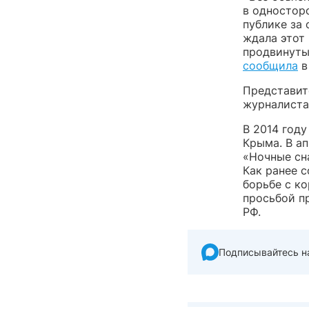
в одностор
публике за 
ждала этот 
продвинуты
сообщила
в
Представит
журналиста 
В 2014 год
Крыма. В ап
«Ночные сн
Как ранее 
борьбе с к
просьбой п
РФ.
Подписывайтесь н