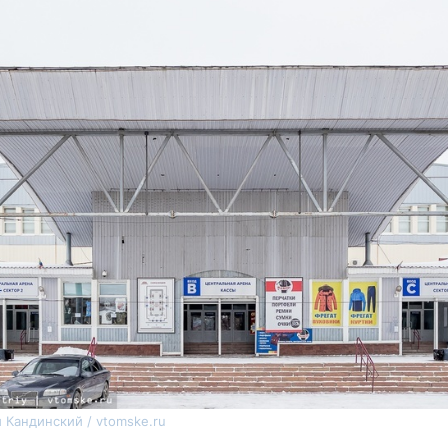
 Кандинский / vtomske.ru