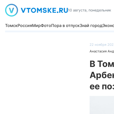
10 августа, понедельник
Томск
Россия
Мир
Фото
Пора в отпуск
Знай город
Экон
22 ноября 2023
Анастасия Ан
В То
Арбе
ее по