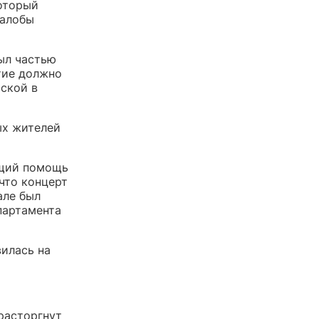
оторый
жалобы
был частью
тие должно
ской в
ых жителей
ющий помощь
 что концерт
але был
партамента
илась на
расторгнут