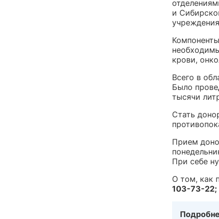
отделениям
и Сибирско
учреждения
Компоненты
необходимы
крови, онк
Всего в обл
Было провед
тысячи лит
Стать доно
противопок
Прием доно
понедельник
При себе н
О том, как 
103-73-22;
Подробнее