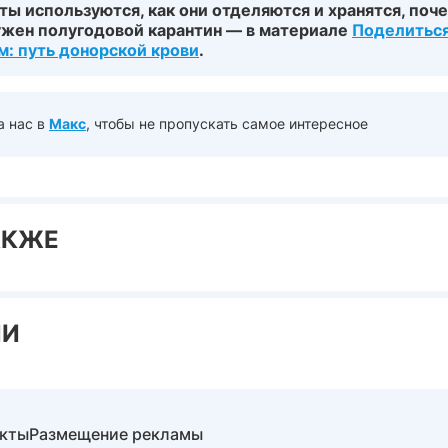
ы используются, как они отделяются и хранятся, поч
ужен полугодовой карантин — в материале
Поделитьс
м: путь донорской крови
.
а нас в
Макс
, чтобы не пропускать самое интересное
АКЖЕ
ИИ
акты
Размещение рекламы