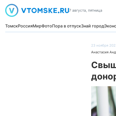
7 августа, пятница
Томск
Россия
Мир
Фото
Пора в отпуск
Знай город
Экон
23 ноября 2023
Анастасия Ан
Свыш
донор