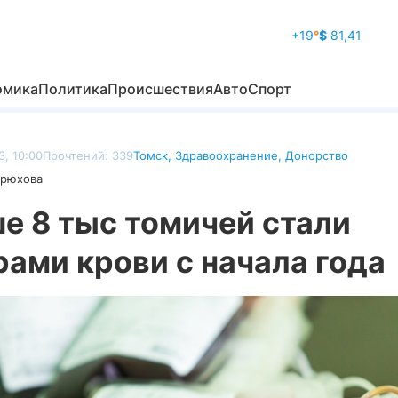
+19
°
$
81,41
омика
Политика
Происшествия
Авто
Спорт
, 10:00
Прочтений: 339
Томск
,
Здравоохранение
,
Донорство
дрюхова
е 8 тыс томичей стали
ами крови с начала года