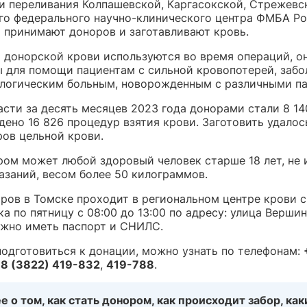
и переливания Колпашевской, Каргасокской, Стрежевс
го федерального научно-клинического центра ФМБА Ро
 принимают доноров и заготавливают кровь.
 донорской крови используются во время операций, о
 для помощи пациентам с сильной кровопотерей, заб
ологическим больным, новорожденным с различными па
асти за десять месяцев 2023 года донорами стали 8 14
ено 16 826 процедур взятия крови. Заготовить удалос
ров цельной крови.
ром может любой здоровый человек старше 18 лет, н
азаний, весом более 50 килограммов.
ров в Томске проходит в региональном центре крови с
а по пятницу с 08:00 до 13:00 по адресу: улица Вершин
ужно иметь паспорт и СНИЛС.
подготовиться к донации, можно узнать по телефонам:
8 (3822) 419-832
,
419-788
.
 о том, как стать донором, как происходит забор, как