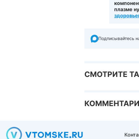
компонент
плазме н
здоровье
Подписывайтесь н
СМОТРИТЕ Т
КОММЕНТАР
Конт