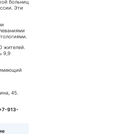
кой больниц
ссии. Эти
ни
олеваниями
тологиями.
0 жителей.
ь 9,9
е имеющий
ина, 45.
+7-913-
ие