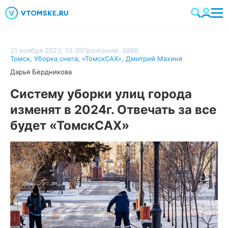
21 ноября 2023, 13:35
Прочтений: 3980
Томск
,
Уборка снега
,
«ТомскСАХ»
,
Дмитрий Махиня
Дарья Бердникова
Систему уборки улиц города
изменят в 2024г. Отвечать за все
будет «ТомскСАХ»