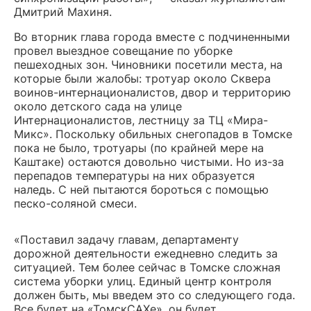
Дмитрий Махиня.
Во вторник глава города вместе с подчиненными
провел выездное совещание по уборке
пешеходных зон. Чиновники посетили места, на
которые были жалобы: тротуар около Сквера
воинов-интернационалистов, двор и территорию
около детского сада на улице
Интернационалистов, лестницу за ТЦ «Мира-
Микс». Поскольку обильных снегопадов в Томске
пока не было, тротуары (по крайней мере на
Каштаке) остаются довольно чистыми. Но из-за
перепадов температуры на них образуется
наледь. С ней пытаются бороться с помощью
песко-соляной смеси.
«Поставил задачу главам, департаменту
дорожной деятельности ежедневно следить за
ситуацией. Тем более сейчас в Томске сложная
система уборки улиц. Единый центр контроля
должен быть, мы введем это со следующего года.
Все будет на «ТомскСАХе», он будет