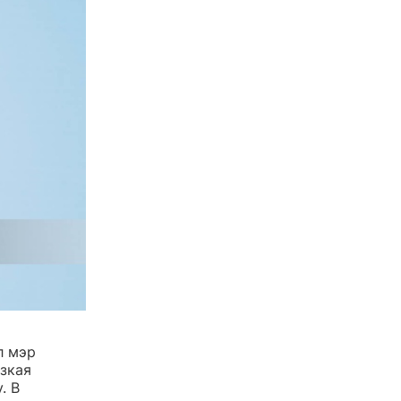
л мэр
зкая
. В