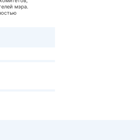
 комитетов,
телей мэра.
ностью