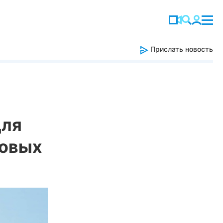
Прислать новость
для
новых