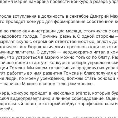
время мэрия намерена провести конкурс в резерв упр
после вступления в должность в сентябре Дмитрий Ма
что проведет конкурс для формирования собственной 
в во главе администрации два месяца, столкнулся с о
кадрового голода. Причины разные. С одной стороны —
арплат вкупе с огромной ответственностью, вплоть до
количеством бюрократических препонов люди не хотят
 муниципалитеты. С другой — неоднократно читал в ко
й, что устроиться в мэрию можно только по блату. Ра
жайшее время стартует конкурс в резерв управленческ
ции Томска. Мы ищем талантливых продвинутых управ
ят работать во имя развития Томска и благополучия е
ие люди, по моему убеждению, должны стать основой 
— написал Махиня в своем телеграм-канале.
эра, конкурс пройдет в несколько этапов, которые бу
 себя видеопрезентацию и личное собеседование. Оцен
юдательный совет, в который войдут «профессионалы 
аслей».