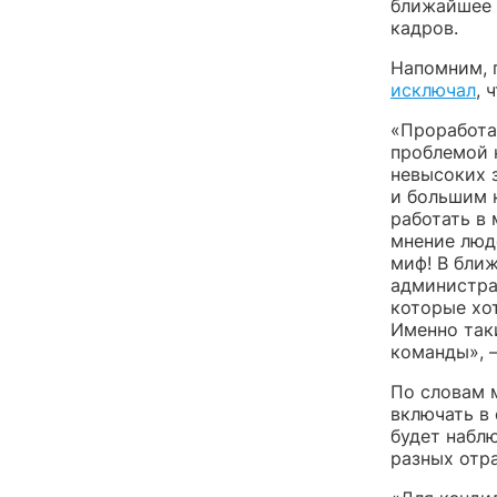
ближайшее 
кадров.
Напомним, 
исключал
, 
«Проработа
проблемой 
невысоких з
и большим 
работать в
мнение люде
миф! В бли
администра
которые хот
Именно так
команды», 
По словам м
включать в
будет набл
разных отр