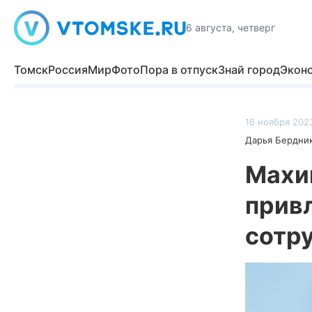
6 августа, четверг
Томск
Россия
Мир
Фото
Пора в отпуск
Знай город
Экон
16 ноября 2023
Дарья Бердни
Махи
прив
сотр