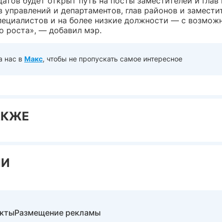
атов будет открыт путь на посты заместителей и глав
 управлений и департаментов, глав районов и замести
ециалистов и на более низкие должности — с возмож
о роста», — добавил мэр.
а нас в
Макс
, чтобы не пропускать самое интересное
АКЖЕ
ИИ
акты
Размещение рекламы