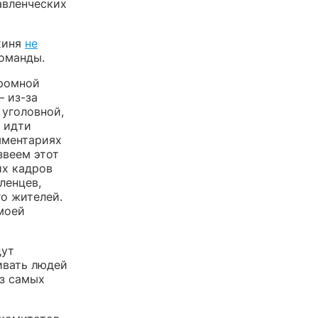
авленческих
хиня
не
команды.
громной
 из-за
 уголовной,
 идти
мментариях
звеем этот
их кадров
ленцев,
го жителей.
моей
дут
ивать людей
из самых