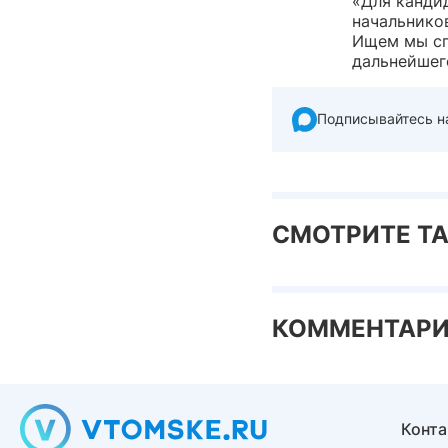
«Для кандид
начальников
Ищем мы сп
дальнейшег
Подписывайтесь н
СМОТРИТЕ Т
КОММЕНТАР
Конт