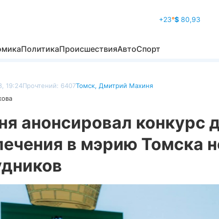
+23
°
$
80,93
омика
Политика
Происшествия
Авто
Спорт
, 19:24
Прочтений: 6407
Томск
,
Дмитрий Махиня
кова
ня анонсировал конкурс 
лечения в мэрию Томска 
удников