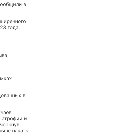
сообщили в
сширенного
23 года.
ыва,
амках
дованных в
учаев
 атрофии и
черкнув,
ньше начать