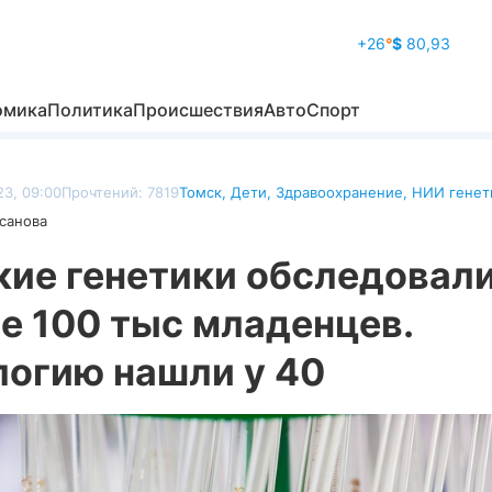
+26
°
$
80,93
омика
Политика
Происшествия
Авто
Спорт
23, 09:00
Прочтений: 7819
Томск
,
Дети
,
Здравоохранение
,
НИИ генет
санова
кие генетики обследовал
е 100 тыс младенцев.
логию нашли у 40