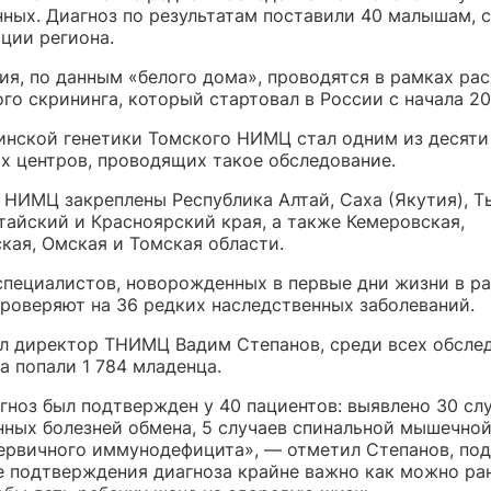
ных. Диагноз по результатам поставили 40 малышам, 
ции региона.
ия, по данным «белого дома», проводятся в рамках ра
го скрининга, который стартовал в России с начала 20
нской генетики Томского НИМЦ стал одним из десяти
х центров, проводящих такое обследование.
 НИМЦ закреплены Республика Алтай, Саха (Якутия), Т
тайский и Красноярский края, а также Кемеровская,
кая, Омская и Томская области.
специалистов, новорожденных в первые дни жизни в р
проверяют на 36 редких наследственных заболеваний.
л директор ТНИМЦ Вадим Степанов, среди всех обсле
а попали 1 784 младенца.
гноз был подтвержден у 40 пациентов: выявлено 30 сл
нных болезней обмена, 5 случаев спинальной мышечной
первичного иммунодефицита», — отметил Степанов, под
ае подтверждения диагноза крайне важно как можно ра