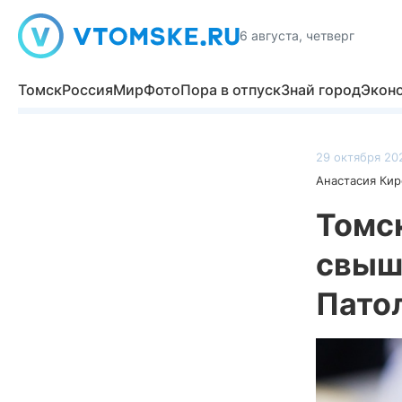
6 августа, четверг
Томск
Россия
Мир
Фото
Пора в отпуск
Знай город
Экон
29 октября 20
Анастасия Кир
Томс
свыш
Пато