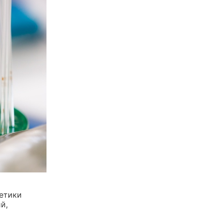
етики
й,