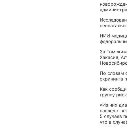
новорожден
администра
Исследован
неонатально
НИИ медици
федеральны
За Томским
Хакасия, Ал
Новосибирс
По словам 
скрининга 
Как сообщи
группу риск
«Из них диа
наследстве
5 случаев 
что в случ