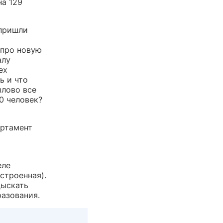
на 129
 пришли
 про новую
алу
ех
ь и что
илово все
0 человек?
артамент
еле
строенная).
дыскать
азования.