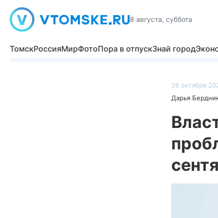
8 августа, суббота
Томск
Россия
Мир
Фото
Пора в отпуск
Знай город
Экон
26 октября 202
Дарья Бердни
Влас
проб
сент