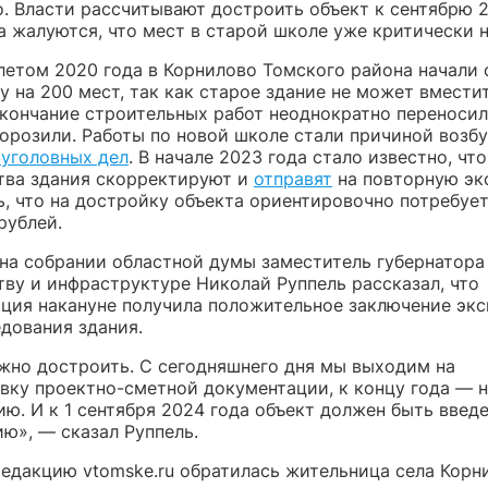
. Власти рассчитывают достроить объект к сентябрю 2
 жалуются, что мест в старой школе уже критически н
летом 2020 года в Корнилово Томского района начали 
 на 200 мест, так как старое здание не может вмести
Окончание строительных работ неоднократно переносил
морозили. Работы по новой школе стали причиной возб
 уголовных дел
. В начале 2023 года стало известно, чт
тва здания скорректируют и
отправят
на повторную экс
, что на достройку объекта ориентировочно потребует
рублей.
 на собрании областной думы заместитель губернатора
тву и инфраструктуре Николай Руппель рассказал, что
ция накануне получила положительное заключение эк
едования здания.
жно достроить. С сегодняшнего дня мы выходим на
вку проектно-сметной документации, к концу года — 
ю. И к 1 сентября 2024 года объект должен быть введе
ю», — сказал Руппель.
редакцию vtomske.ru обратилась жительница села Корн