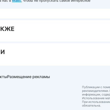
а нас в
Макс
, чтобы не пропускать самое интересное
АКЖЕ
ИИ
акты
Размещение рекламы
Публикации с поме
рекламодателями. 
информации, соде
Использование мат
При использовании
обязательна.