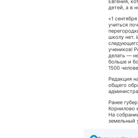
Евгения, ко
детей, а в 
«1 сентября
учиться поч
перегородк
школу нет. 
следующего 
учеников! Р
делать — н
больше и б
1500 челов
Редакция н
общего обр
администра
Ранее губе
Корнилово е
На собрани
земельный 