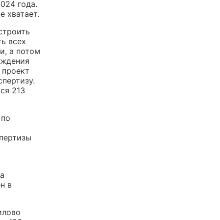
024 года.
е хватает.
строить
ть всех
и, а потом
уждения
о проект
пертизу.
ся 213
 по
спертизы
на
н в
илово