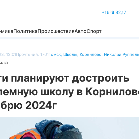
+16
°
$
82,17
омика
Политика
Происшествия
Авто
Спорт
3, 12:01
Прочтений: 1761
Томск
,
Школы
,
Корнилово
,
Николай Руппел
кова
ти планируют достроить
лемную школу в Корнилов
ябрю 2024г