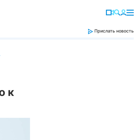
Прислать новость
ь
о к