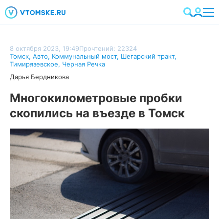
8 октября 2023, 19:49
Прочтений: 22324
Томск
,
Авто
,
Коммунальный мост
,
Шегарский тракт
,
Тимирязевское
,
Черная Речка
Дарья Бердникова
Многокилометровые пробки
скопились на въезде в Томск