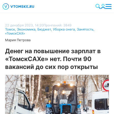
22 декабря 2023, 14:20
Прочтений: 3849
Томск
,
Экономика
,
Бюджет
,
Уборка снега
,
Занятость
,
«ТомскСАХ»
Мария Петрова
Денег на повышение зарплат в
«ТомскСАХе» нет. Почти 90
вакансий до сих пор открыты