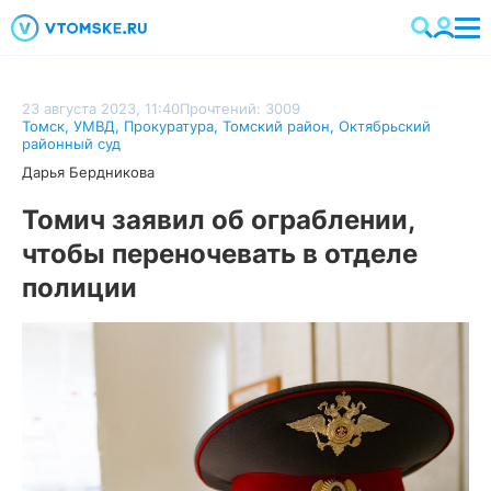
23 августа 2023, 11:40
Прочтений: 3009
Томск
,
УМВД
,
Прокуратура
,
Томский район
,
Октябрьский
районный суд
Дарья Бердникова
Томич заявил об ограблении,
чтобы переночевать в отделе
полиции