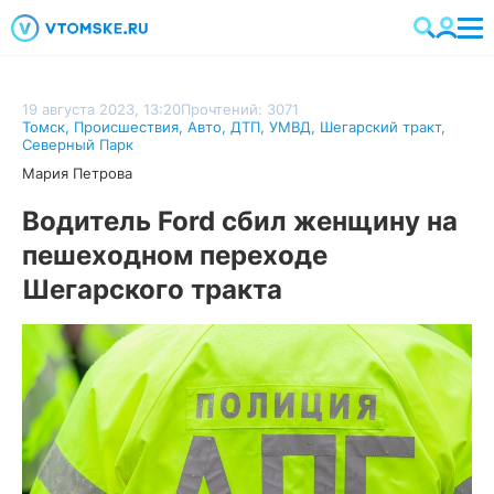
19 августа 2023, 13:20
Прочтений: 3071
Томск
,
Происшествия
,
Авто
,
ДТП
,
УМВД
,
Шегарский тракт
,
Северный Парк
Мария Петрова
Водитель Ford сбил женщину на
пешеходном переходе
Шегарского тракта