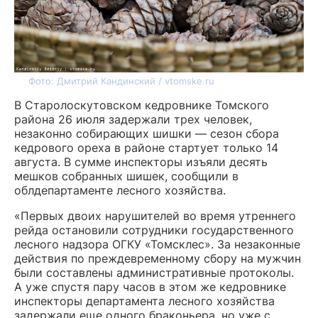
Фото: Дмитрий Кандинский / vtomske.ru
В Старолоскутовском кедровнике Томского
района 26 июля задержали трех человек,
незаконно собирающих шишки — сезон сбора
кедрового ореха в районе стартует только 14
августа. В сумме инспекторы изъяли десять
мешков собранных шишек, сообщили в
облдепартаменте лесного хозяйства.
«Первых двоих нарушителей во время утреннего
рейда остановили сотрудники государственного
лесного надзора ОГКУ «Томсклес». За незаконные
действия по преждевременному сбору на мужчин
были составлены административные протоколы.
А уже спустя пару часов в этом же кедровнике
инспекторы департамента лесного хозяйства
задержали еще одного браконьера, но уже с