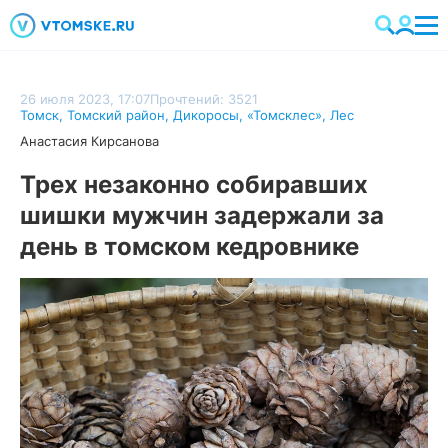
26 июля 2023, 17:07
Прочтений: 3521
Томск
,
Томский район
,
Дикоросы
,
«Томсклес»
,
Лес
Анастасия Кирсанова
Трех незаконно собиравших
шишки мужчин задержали за
день в томском кедровнике