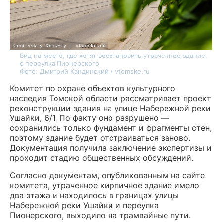
Вид на место, где хотят восстановить утраченное здание,
с переулка Пионерского
Фото: Дмитрий Кандинский / vtomske.ru
Комитет по охране объектов культурного
наследия Томской области рассматривает проект
реконструкции здания на улице Набережной реки
Ушайки, 6/1. По факту оно разрушено —
сохранились только фундамент и фрагменты стен,
поэтому здание будет отстраиваться заново.
Документация получила заключение экспертизы и
проходит стадию общественных обсуждений.
Согласно документам, опубликованным на сайте
комитета, утраченное кирпичное здание имело
два этажа и находилось в границах улицы
Набережной реки Ушайки и переулка
Пионерского, выходило на трамвайные пути.