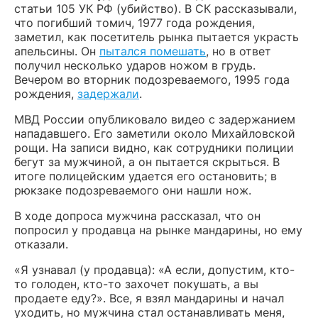
статьи 105 УК РФ (убийство). В СК рассказывали,
что погибший томич, 1977 года рождения,
заметил, как посетитель рынка пытается украсть
апельсины. Он
пытался помешать
, но в ответ
получил несколько ударов ножом в грудь.
Вечером во вторник подозреваемого, 1995 года
рождения,
задержали
.
МВД России опубликовало видео с задержанием
нападавшего. Его заметили около Михайловской
рощи. На записи видно, как сотрудники полиции
бегут за мужчиной, а он пытается скрыться. В
итоге полицейским удается его остановить; в
рюкзаке подозреваемого они нашли нож.
В ходе допроса мужчина рассказал, что он
попросил у продавца на рынке мандарины, но ему
отказали.
«Я узнавал (у продавца): «А если, допустим, кто-
то голоден, кто-то захочет покушать, а вы
продаете еду?». Все, я взял мандарины и начал
уходить, но мужчина стал останавливать меня,