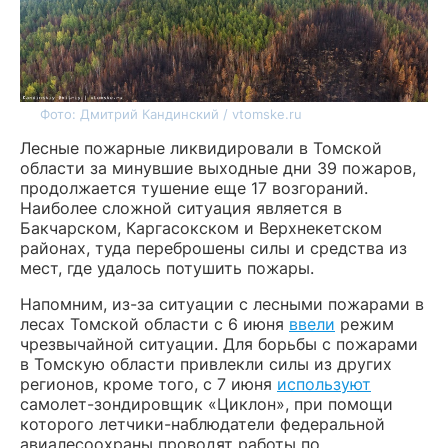
Фото: Дмитрий Кандинский / vtomske.ru
Лесные пожарные ликвидировали в Томской
области за минувшие выходные дни 39 пожаров,
продолжается тушение еще 17 возгораний.
Наиболее сложной ситуация является в
Бакчарском, Каргасокском и Верхнекетском
районах, туда переброшены силы и средства из
мест, где удалось потушить пожары.
Напомним, из-за ситуации с лесными пожарами в
лесах Томской области с 6 июня
ввели
режим
чрезвычайной ситуации. Для борьбы с пожарами
в Томскую области привлекли силы из других
регионов, кроме того, с 7 июня
используют
самолет-зондировщик «Циклон», при помощи
которого летчики-наблюдатели федеральной
авиалесоохраны проводят работы по