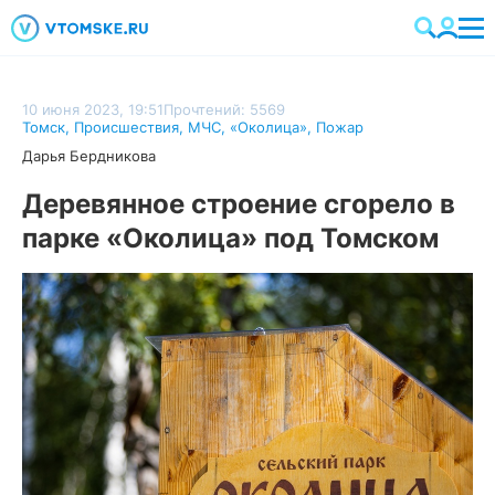
10 июня 2023, 19:51
Прочтений: 5569
Томск
,
Происшествия
,
МЧС
,
«Околица»
,
Пожар
Дарья Бердникова
Деревянное строение сгорело в
парке «Околица» под Томском