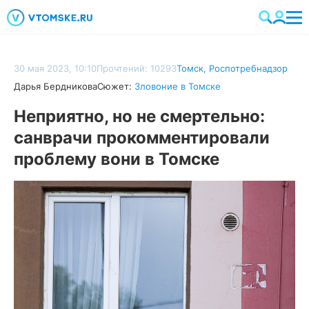
30 мая 2023, 10:10
Прочтений: 10293
Томск
,
Роспотребнадзор
Дарья Бердникова
Сюжет:
Зловоние в Томске
Неприятно, но не смертельно:
санврачи прокомментировали
проблему вони в Томске