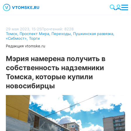
29 мая 2023, 15:25
Прочтений: 8228
Томск
,
Проспект Мира
,
Переходы
,
Пушкинская развязка
,
«Сибмост»
,
Торги
Редакция vtomske.ru
Мэрия намерена получить в
собственность надземники
Томска, которые купили
новосибирцы