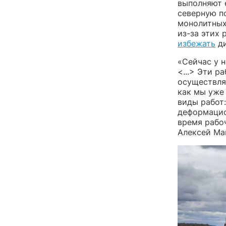
выполняют е
северную п
монолитных
из-за этих
избежать
ди
«Сейчас у 
<...> Эти р
осуществлят
как мы уже
виды работ:
деформацио
время рабо
Алексей Ма