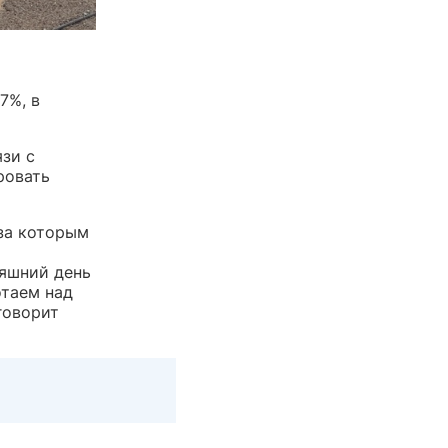
7%, в
зи с
ровать
 за которым
няшний день
отаем над
говорит