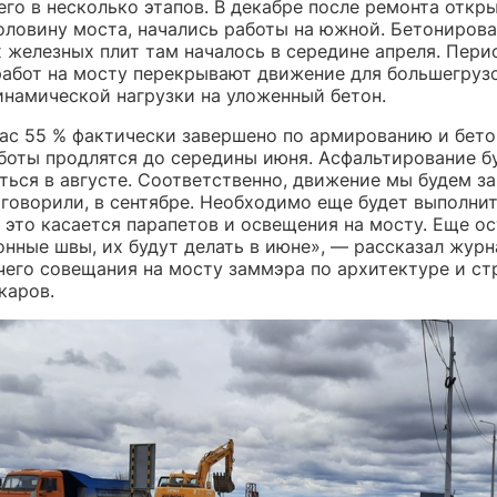
го в несколько этапов. В декабре после ремонта откр
оловину моста, начались работы на южной. Бетониров
 железных плит там началось в середине апреля. Пери
 работ на мосту перекрывают движение для большегрузо
намической нагрузки на уложенный бетон.
нас 55 % фактически завершено по армированию и бет
аботы продлятся до середины июня. Асфальтирование б
ься в августе. Соответственно, движение мы будем за
 говорили, в сентябре. Необходимо еще будет выполнит
 это касается парапетов и освещения на мосту. Еще о
нные швы, их будут делать в июне», — рассказал журн
чего совещания на мосту заммэра по архитектуре и ст
каров.