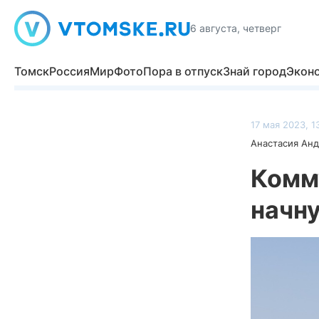
6 августа, четверг
Томск
Россия
Мир
Фото
Пора в отпуск
Знай город
Экон
17 мая 2023, 1
Анастасия Ан
Комм
начну