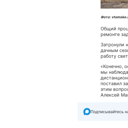
Фото: vtomske.
Общий проц
ремонте за
Затронули 
дачным сез
работу све
«Конечно, 
мы наблюда
дистанционн
поставил за
этим вопро
Алексей Ма
Подписывайтесь н