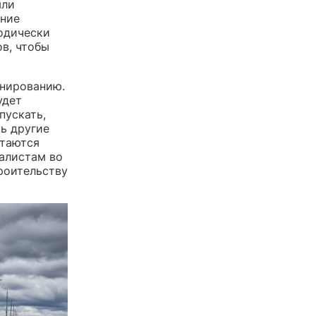
ыли
ание
одически
в, чтобы
онированию.
удет
пускать,
ь другие
стаются
алистам во
роительству