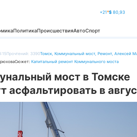
+21
°
$
80,93
омика
Политика
Происшествия
Авто
Спорт
3:15
Прочтений: 3390
Томск
,
Коммунальный мост
,
Ремонт
,
Алексей М
дрюхова
Сюжет:
Капитальный ремонт Коммунального моста
унальный мост в Томске
т асфальтировать в авгу