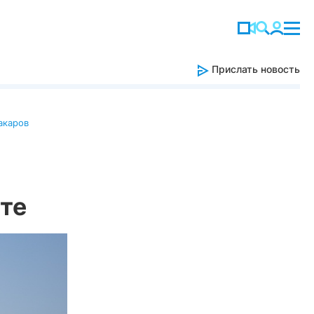
Прислать новость
акаров
сте