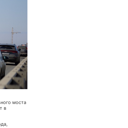
ного моста
т в
да,