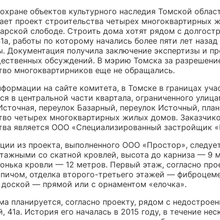
 охране объектов культурного наследия Томской облас
ает проект строительства четырех многоквартирных 
тарской слободе. Строить дома хотят рядом с долгост
1а, работы по которому начались более пяти лет назад
. Документация получила заключение экспертизы и п
ественных обсуждений. В мэрию Томска за разрешени
тво многоквартирников еще не обращались.
формации на сайте комитета, в Томске в границах уча
ся в центральной части квартала, ограниченного улиц
Источная, переулок Базарный, переулок Источный, пла
тво четырех многоквартирных жилых домов. Заказчик
тва является ООО «Специализированный застройщик «
ции из проекта, выполненного ООО «Простор», следует
этажными со скатной кровлей, высота до карниза — 9 
онька кровли — 12 метров. Первый этаж, согласно про
рпичом, отделка второго-третьего этажей — фиброцем
 доской — прямой или с орнаментом «елочка».
ма планируется, согласно проекту, рядом с недостро
, 41а. История его началась в 2015 году, в течение нес