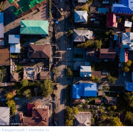
 Кандинский / vtomske.ru