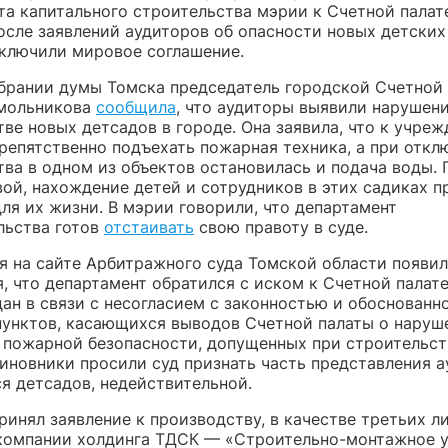
та капитального строительства мэрии к Счетной палате
осле заявлений аудиторов об опасности новых детских
ключили мировое соглашение.
обрании думы Томска председатель городской Счетной
мольникова
сообщила
, что аудиторы выявили нарушен
ве новых детсадов в городе. Она заявила, что к учре
репятственно подъехать пожарная техника, а при откл
тва в одном из объектов остановилась и подача воды.
ой, нахождение детей и сотрудников в этих садиках п
ля их жизни. В мэрии говорили, что департамент
льства готов
отстаивать
свою правоту в суде.
ая на сайте Арбитражного суда Томской области появи
 что департамент обратился с иском к Счетной палате
дан в связи с несогласием с законностью и обоснованн
пунктов, касающихся выводов Счетной палаты о наруш
 пожарной безопасности, допущенных при строительст
Чиновники просили суд признать часть представления а
я детсадов, недействительной.
инял заявление к производству, в качестве третьих л
компании холдинга ТДСК — «Строительно-монтажное 