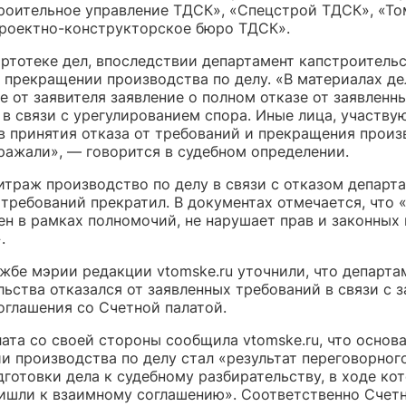
роительное управление ТДСК», «Спецстрой ТДСК», «Т
роектно-конструкторское бюро ТДСК».
артотеке дел, впоследствии департамент капстроитель
о прекращении производства по делу. «В материалах д
 от заявителя заявление о полном отказе от заявленн
 в связи с урегулированием спора. Иные лица, участву
ив принятия отказа от требований и прекращения произ
зражали», — говорится в судебном определении.
итраж производство по делу в связи с отказом департ
 требований прекратил. В документах отмечается, что 
ен в рамках полномочий, не нарушает прав и законных
.
жбе мэрии редакции vtomske.ru уточнили, что департа
льства отказался от заявленных требований в связи с 
оглашения со Счетной палатой.
ата со своей стороны сообщила vtomske.ru, что основ
и производства по делу стал «результат переговорног
дготовки дела к судебному разбирательству, в ходе ко
ишли к взаимному соглашению». Соответственно Счетн