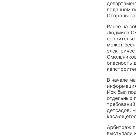
департамен
поданном п
Стороны за
Ранее на с
Людмила С
строительст
может бесп
электричес
Смольников
опасность д
капстроите
В начале м
информация,
Иск был по
отдельных 
требований
детсадов. 
касающегос
Арбитраж пр
выступали 