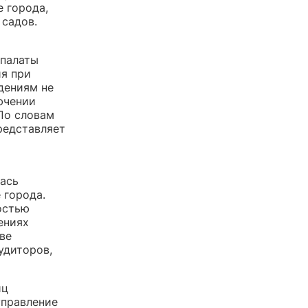
 города,
 садов.
 палаты
ия при
ждениям не
ючении
 По словам
редставляет
лась
 города.
остью
ениях
ве
удиторов,
иц
управление