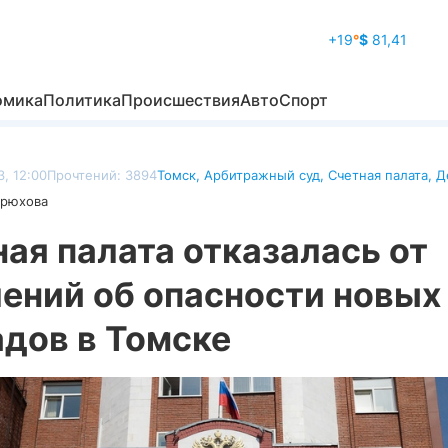
+19
°
$
81,41
омика
Политика
Происшествия
Авто
Спорт
, 12:00
Прочтений: 3894
Томск
,
Арбитражный суд
,
Счетная палата
,
Д
дрюхова
ая палата отказалась от
лений об опасности новых
адов в Томске