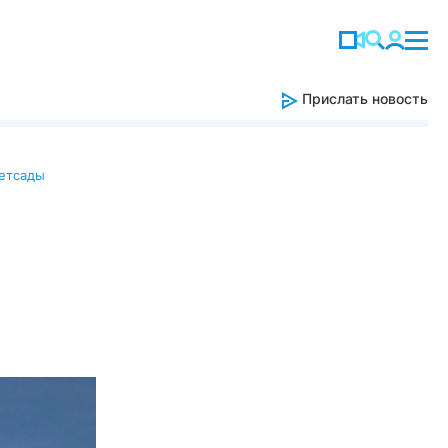
Прислать новость
етсады