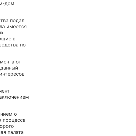
ом-дом
ства подал
ела имеется
ых
ющие в
водства по
амента от
«данный
 интересов
мент
заключением
анием о
о процесса
торого
ая палата