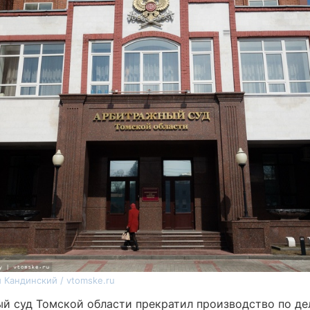
 Кандинский / vtomske.ru
й суд Томской области прекратил производство по де