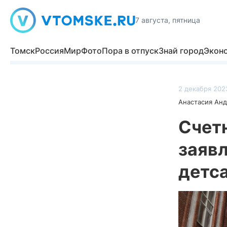
7 августа, пятница
Томск
Россия
Мир
Фото
Пора в отпуск
Знай город
Экон
2 декабря 2023
Анастасия Ан
Счетн
заяв
детс