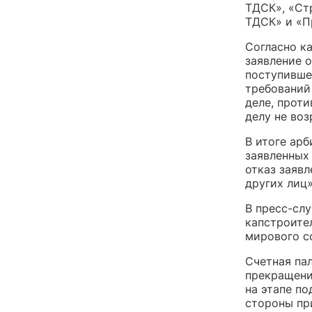
ТДСК», «Ст
ТДСК» и «П
Согласно к
заявление 
поступившее
требований
деле, прот
делу не во
В итоге арб
заявленных
отказ заявл
других лиц»
В пресс-слу
капстроите
мирового с
Счетная пал
прекращени
на этапе по
стороны пр