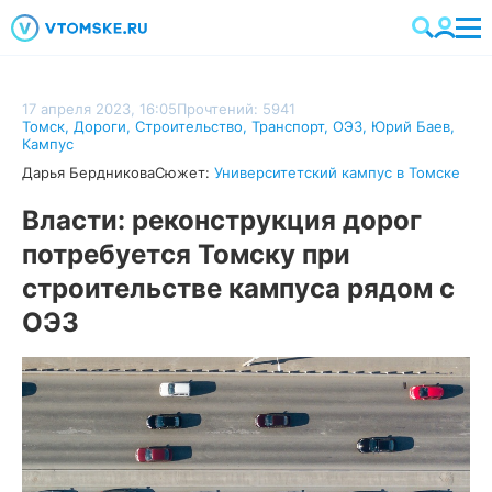
17 апреля 2023, 16:05
Прочтений: 5941
Томск
,
Дороги
,
Строительство
,
Транспорт
,
ОЭЗ
,
Юрий Баев
,
Кампус
Дарья Бердникова
Сюжет:
Университетский кампус в Томске
Власти: реконструкция дорог
потребуется Томску при
строительстве кампуса рядом с
ОЭЗ