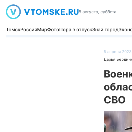
8 августа, суббота
Томск
Россия
Мир
Фото
Пора в отпуск
Знай город
Экон
5 апреля 2023,
Дарья Бердни
Воен
облас
СВО