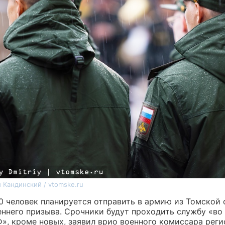
 Кандинский / vtomske.ru
0 человек планируется отправить в армию из Томской 
еннего призыва. Срочники будут проходить службу «во
Ф», кроме новых, заявил врио военного комиссара реги