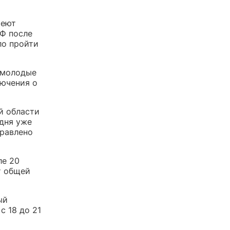
меют
Ф после
ло пройти
 молодые
лючения о
й области
дня уже
правлено
ле 20
т общей
ый
с 18 до 21