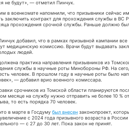
я не будут», — отметил Пинчук.
тим в военкомате напомнили, что призывники сейчас и
ь заключить контракт для прохождения службы в ВС Р
сяца прохождения срочной службы. Раньше должно бы
Пинчук добавил, что в рамках призывной кампании все
ут медицинскую комиссию. Врачи будут выдавать зак
олодых людей.
должена практика направления призывников из Томско
дения службы в научные роты Минобороны РФ. На сего
есть человек. В прошлом году в научные роты было на
овек», — добавил врио военного комиссара.
равки срочников из Томской области планируются пос
том месяце на службу нужно отправить не более 10 % о
ва, то есть порядка 70 человек.
что в марте в Госдуму
был внесен
законопроект, котор
увеличение с 2024 года призывного возраста в России 
дельного — с 27 до 30 лет. Пока закон не принят.