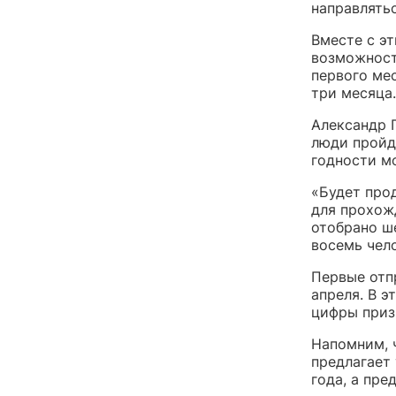
направлятьс
Вместе с э
возможност
первого ме
три месяца.
Александр 
люди пройд
годности м
«Будет про
для прохож
отобрано ш
восемь чел
Первые отп
апреля. В э
цифры призы
Напомним, 
предлагает 
года, а пре