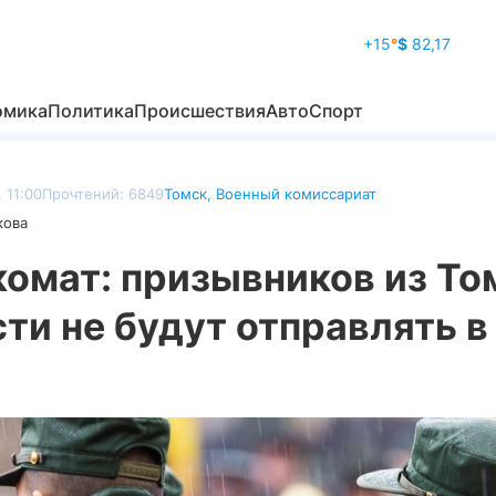
+15
°
$
82,17
омика
Политика
Происшествия
Авто
Спорт
 11:00
Прочтений: 6849
Томск
,
Военный комиссариат
кова
комат: призывников из То
ти не будут отправлять в