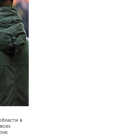
области в
 всех
она