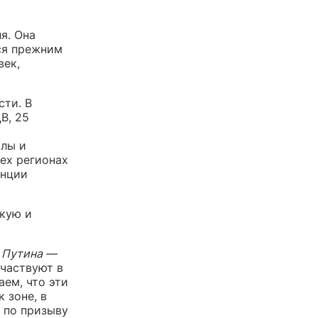
я. Она
ся прежним
век,
сти. В
В, 25
илы и
ех регионах
енции
скую и
 Путина —
участвуют в
ем, что эти
 зоне, в
 по призыву