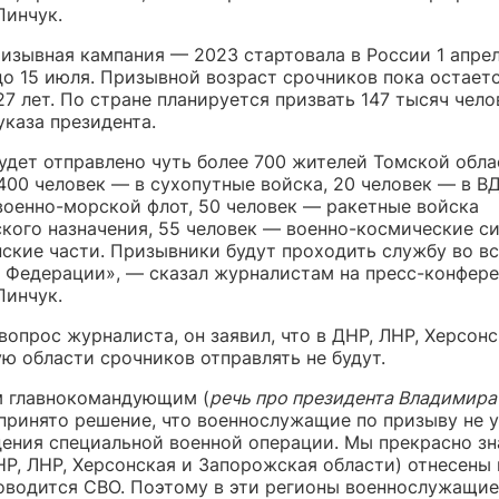
Пинчук.
ризывная кампания — 2023 стартовала в России 1 апрел
до 15 июля. Призывной возраст срочников пока остает
27 лет. По стране планируется призвать 147 тысяч чело
указа президента.
удет отправлено чуть более 700 жителей Томской обла
400 человек — в сухопутные войска, 20 человек — в ВД
военно-морской флот, 50 человек — ракетные войска
ского назначения, 55 человек — военно-космические с
нские части. Призывники будут проходить службу во вс
 Федерации», — сказал журналистам на пресс-конфер
Пинчук.
вопрос журналиста, он заявил, что в ДНР, ЛНР, Херсон
ю области срочников отправлять не будут.
 главнокомандующим (
речь про президента Владимира
 принято решение, что военнослужащие по призыву не 
дения специальной военной операции. Мы прекрасно зна
Р, ЛНР, Херсонская и Запорожская области) отнесены к
оводится СВО. Поэтому в эти регионы военнослужащие