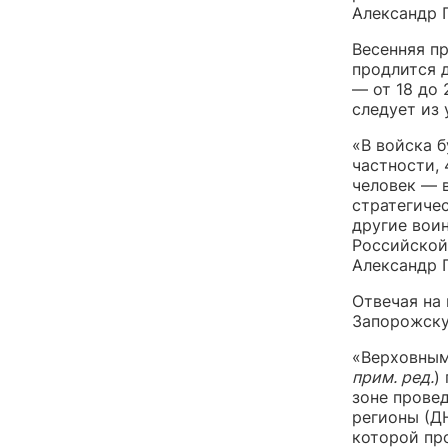
Александр 
Весенняя п
продлится 
— от 18 до 
следует из 
«В войска б
частности, 
человек — 
стратегиче
другие вои
Российской
Александр 
Отвечая на 
Запорожску
«Верховным
прим. ред.
)
зоне прове
регионы (ДН
которой пр