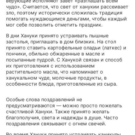
верующие исполняют завет «разглашать всем
чудо». Считается, что свет от ханукии рассеивает
зло, поэтому исторически сложилась традиция
помогать нуждающимся деньгами, чтобы каждый
мог себе позволить отметить праздник.
В дни Хануки принято устраивать пышные
застолья, приглашать в дом близких. На стол
принято ставить картофельные оладьи (латкес) и
пончики, обильно обжаренные в масле и
посыпанные пудрой. С Ханукой связан и способ
их приготовления с использованием
растительного масла, что напоминает о
ханукальном чуде, молочные продукты, в
особенности блюда, приготовленные из сыра.
Особые слова поздравлений не
предусматриваются — можно просто пожелать
счастливой Хануки. Также принято желать
благополучия, света и надежды в душе. Часто
поздравления связывают с огнем свечей.
Во время Хануки принято устраивать каникулы