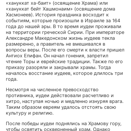
«хануккат ха-баит» (освящение Храма) или
«хануккат бейт Хашмонаим» (освящение дома
Хасмонеев). История праздника восходит к
событиям, которые произошли в Израиле за 164
года до нашей эры. В то время иудеи проживали
на территории греческой Сирии. При императоре
Александре Македонском жизнь иудеев текла
размеренно, а правитель не вмешивался в
вопросы веры. После его смерти к власти пришел
Антиох Епифан. Он начал гонения, запретил
чтение Торы и еврейские традиции. Также по его
приказу разоряли и закрывали храмы. Тогда
началось восстание иудеев, которое длилось три
года.
Несмотря на численное превосходство
противника, иудеи действовали расчетливо и
хитро, наступая ночью и медленно изнуряя врага.
Таким образом евреям удалось отстоять свою
культуру и религию.
После победы иудеи поднялись на Храмову гору,
чтобы освятить оскверненный храм. Однако