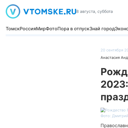
8 августа, суббота
Томск
Россия
Мир
Фото
Пора в отпуск
Знай город
Экон
20 сентября 20
Анастасия Ан
Рожд
2023:
праз
Фото: Дмитрий
Православн