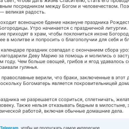
а свет, чтобы дать жизнь Спасителю, стать его прово
авным посредником между Богом и человечеством. Поэ
— великая радость.
роходит всенощное бдение накануне праздника Рождес
Богородицы. Утро начинается с праздничной литургии.
ие приходят в храм, чтобы поклониться иконе Богород
ее в молитве и попросить о благополучии для себя и б
 календаре праздник совпадал с окончанием сбора уро
благодарили Деву Марию за помощь и молились о заст
 году. Чем больше овощей, грибов и ягод удавалось с
раивали гулянья.
 православные верили, что браки, заключенные в этот д
поскольку Богоматерь является покровительницей дом
аздника не разрешается ссориться, сплетничать, желат
ловеку. Также нельзя отказывать бедным в милостыне, 
зической работой, включая обычные домашние дела.
Telegram
, чтобы не пропускать самое интересное