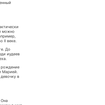
щенный
актически
ом можно
апример,
 II веке.
те. До
еди иудеев
еха.
м рождение
и Марией.
 девочку в
 Она