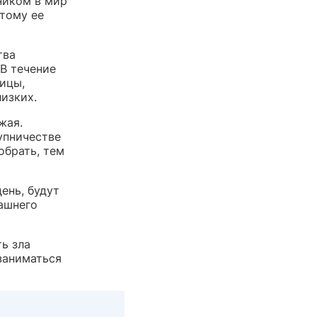
дником в мир
тому ее
тва
 В течение
ицы,
лизких.
жая.
упничестве
обрать, тем
ень, будут
ашнего
ь зла
заниматься