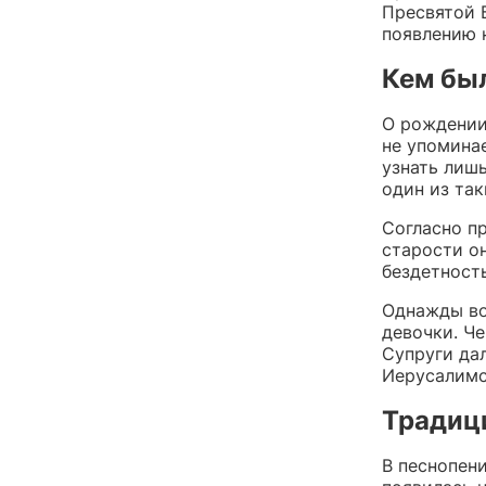
Пресвятой 
появлению 
Кем бы
О рождении
не упоминае
узнать лиш
один из так
Согласно п
старости он
бездетност
Однажды во
девочки. Че
Супруги дал
Иерусалимс
Традиц
В песнопен