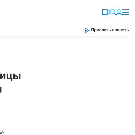
Прислать новость
дицы
и
во