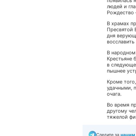
появилась н
людей и гл
Рождество 
В храмах п
Пресвятой 
дня верующ
восславить 
В народном
Крестьяне 
в следующем
пышнее уст
Кроме того,
удачными, 
очага.
Во время пр
другому че
тяжелой фи
Следите за
нашим 