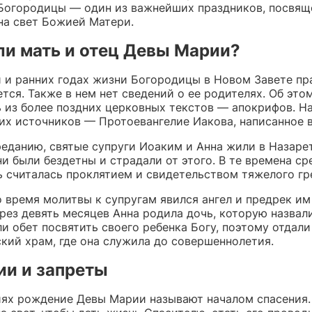
Богородицы — один из важнейших праздников, посвя
на свет Божией Матери.
ли мать и отец Девы Марии?
 и ранних годах жизни Богородицы в Новом Завете пр
тся. Также в нем нет сведений о ее родителях. Об эт
ь из более поздних церковных текстов — апокрифов. Н
их источников — Протоевангелие Иакова, написанное во
реданию, святые супруги Иоаким и Анна жили в Назаре
и были бездетны и страдали от этого. В те времена ср
ь считалась проклятием и свидетельством тяжелого гр
 время молитвы к супругам явился ангел и предрек и
рез девять месяцев Анна родила дочь, которую назвал
и обет посвятить своего ребенка Богу, поэтому отдали
кий храм, где она служила до совершеннолетия.
ии и запреты
иях рождение Девы Марии называют началом спасения.