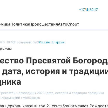
+17
°
$
82,17
омика
Политика
Происшествия
Авто
Спорт
23, 18:10
Прочтений: 543
Россия
,
Епархия
дрюхова
ество Пресвятой Богоро
 дата, история и традици
дника
 Кандинский / vtomske.ru
ая церковь каждый год 21 сентября отмечает Рождест