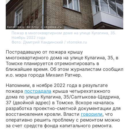
Пожар в многоквартирном доме на улице Кулагина, 35.
Ноябрь 2022 года
Фото: Дмитрий Кандинский / vtomske.ru
Пострадавшую от пожара крышу
многоквартирного дома на улице Кулагина, 35, в
Томске планируется отремонтировать в
ближайшее время. Об этом журналистам сообщил
и.о. мэра города Михаил Ратнер.
Напомним, в ноябре 2022 года в результате
пожара
пострадала
крыша четырехэтажного
дома по улице Кулагина, 35/Салтыкова-Щедрина,
37 (двойной адрес) в Томске. Вскоре началась
разработка проектно-сметной документации для
восстановления кровли. Власти
говорили
, что
оперативно решить проблему с ремонтом можно
за счет средств фонда капитального ремонта.