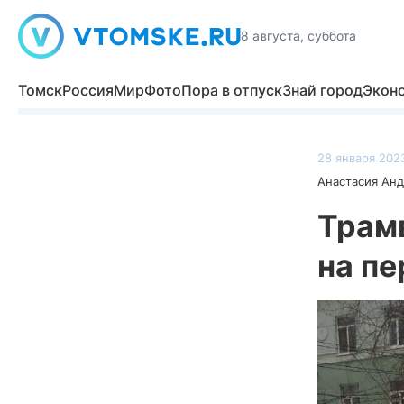
8 августа, суббота
Томск
Россия
Мир
Фото
Пора в отпуск
Знай город
Экон
28 января 2023
Анастасия Ан
Трам
на пе