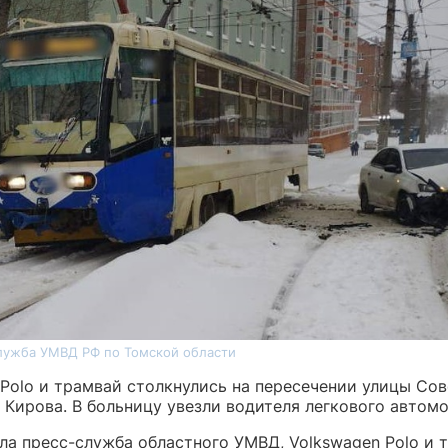
лужба УМВД РФ по Томской области
 Polo и трамвай столкнулись на пересечении улицы Сов
 Кирова. В больницу увезли водителя легкового автомо
ла пресс-служба областного УМВД, Volkswagen Polo и 