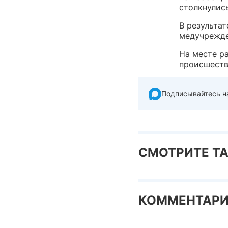
столкнулись
В результа
медучрежде
На месте р
происшеств
Подписывайтесь н
СМОТРИТЕ Т
КОММЕНТАР