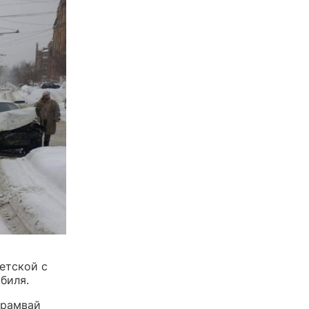
етской с
биля.
трамвай