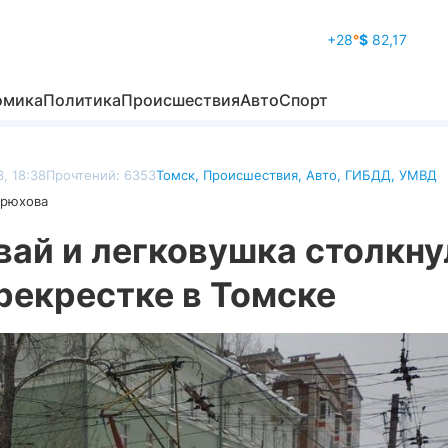
+28
°
$
82,17
омика
Политика
Происшествия
Авто
Спорт
, 18:38
Прочтений: 6353
Томск
,
Происшествия
,
Авто
,
ГИБДД
,
УМВД
дрюхова
вай и легковушка столкну
рекрестке в Томске