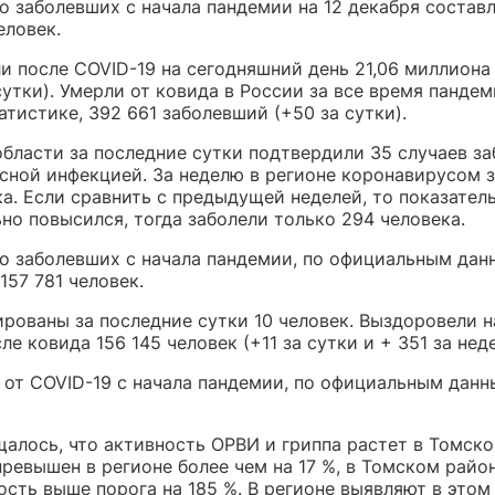
 заболевших с начала пандемии на 12 декабря составл
еловек.
и после COVID-19 на сегодняшний день 21,06 миллиона
сутки). Умерли от ковида в России за все время пандем
атистике, 392 661 заболевший (+50 за сутки).
области за последние сутки подтвердили 35 случаев з
сной инфекцией. За неделю в регионе коронавирусом 
а. Если сравнить с предыдущей неделей, то показател
но повысился, тогда заболели только 294 человека.
о заболевших с начала пандемии, по официальным дан
157 781 человек.
рованы за последние сутки 10 человек. Выздоровели н
ле ковида 156 145 человек (+11 за сутки и + 351 за нед
 от COVID-19 с начала пандемии, по официальным данн
алось, что активность ОРВИ и гриппа растет в Томско
ревышен в регионе более чем на 17 %, в Томском райо
сть выше порога на 185 %. В регионе выявляют в этом