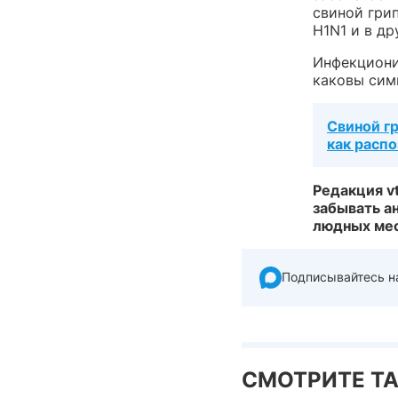
свиной гри
H1N1 и в др
Инфекциони
каковы сим
Свиной гр
как распо
Редакция v
забывать а
людных мес
Подписывайтесь н
СМОТРИТЕ Т