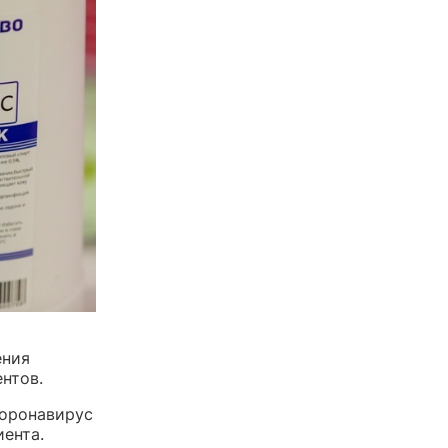
ения
нтов.
коронавирус
иента.