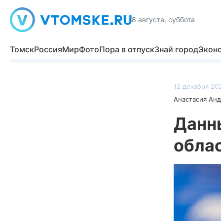
8 августа, суббота
Томск
Россия
Мир
Фото
Пора в отпуск
Знай город
Экон
12 декабря 202
Анастасия Ан
Данн
обла