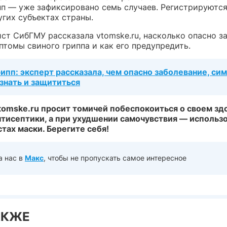
пп — уже зафиксировано семь случаев. Регистрируются
угих субъектах страны.
ст СибГМУ рассказала vtomske.ru, насколько опасно з
птомы свиного гриппа и как его предупредить.
ипп: эксперт рассказала, чем опасно заболевание, си
знать и защититься
tomske.ru просит томичей побеспокоиться о своем здо
нтисептики, а при ухудшении самочувствия — использо
тах маски. Берегите себя!
а нас в
Макс
, чтобы не пропускать самое интересное
АКЖЕ