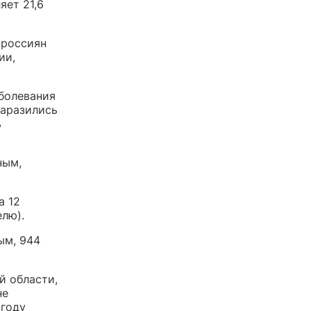
яет 21,6
 россиян
ии,
аболевания
заразились
ь
ным,
а 12
елю).
ым, 944
й области,
не
 году