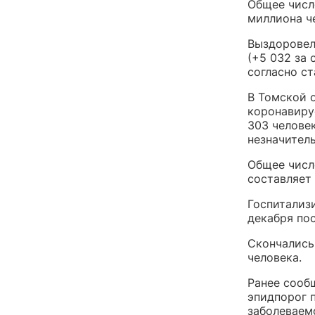
Общее число
миллиона ч
Выздоровел
(+5 032 за 
согласно ст
В Томской 
коронавиру
303 человек
незначитель
Общее числ
составляет 
Госпитализи
декабря пос
Скончались
человека.
Ранее сообщ
эпидпорог п
заболеваемо