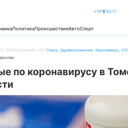
+19
°
$
82,17
омика
Политика
Происшествия
Авто
Спорт
2, 16:33
Прочтений: 2422
Томск
,
Здравоохранение
,
Коронавирус
,
COV
дрюхова
ые по коронавирусу в Том
сти