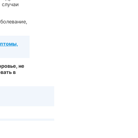
 случаи
аболевание,
мптомы,
ровье, не
вать в