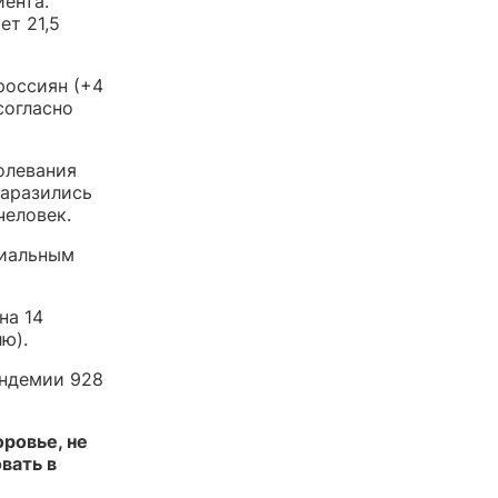
иента.
ет 21,5
россиян (+4
согласно
олевания
заразились
человек.
циальным
на 14
ю).
андемии 928
ровье, не
вать в