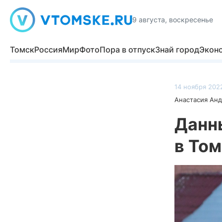
9 августа, воскресенье
Томск
Россия
Мир
Фото
Пора в отпуск
Знай город
Экон
14 ноября 2022
Анастасия Ан
Данн
в Том