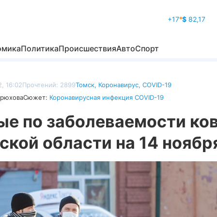
+17
°
$
82,17
омика
Политика
Происшествия
Авто
Спорт
, 16:02
Прочтений: 2899
Томск
,
Коронавирус
,
COVID-19
дрюхова
Сюжет:
Коронавирусная инфекция COVID-19
ые по заболеваемости ко
ской области на 14 ноябр