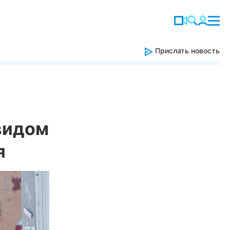
Прислать новость
видом
я