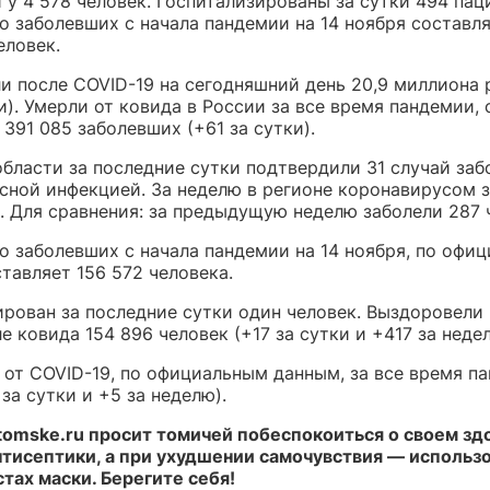
у 4 578 человек. Госпитализированы за сутки 494 пац
 заболевших с начала пандемии на 14 ноября составля
еловек.
и после COVID-19 на сегодняшний день 20,9 миллиона 
и). Умерли от ковида в России за все время пандемии, 
 391 085 заболевших (+61 за сутки).
области за последние сутки подтвердили 31 случай заб
сной инфекцией. За неделю в регионе коронавирусом 
. Для сравнения: за предыдущую неделю заболели 287 
о заболевших с начала пандемии на 14 ноября, по офи
тавляет 156 572 человека.
рован за последние сутки один человек. Выздоровели 
е ковида 154 896 человек (+17 за сутки и +417 за недел
 от COVID-19, по официальным данным, за все время п
 за сутки и +5 за неделю).
tomske.ru просит томичей побеспокоиться о своем здо
нтисептики, а при ухудшении самочувствия — использо
тах маски. Берегите себя!