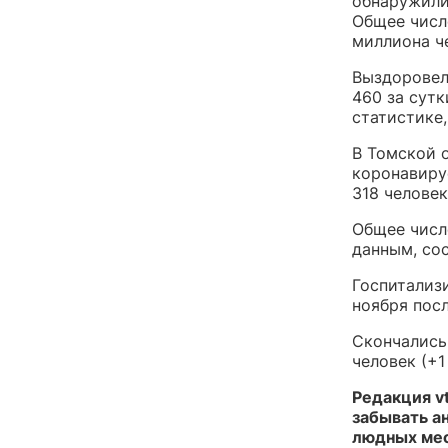
обнаружили 
Общее число
миллиона ч
Выздоровел
460 за сутк
статистике,
В Томской 
коронавиру
318 человек
Общее числ
данным, сос
Госпитализи
ноября посл
Скончались
человек (+1
Редакция v
забывать а
людных мес