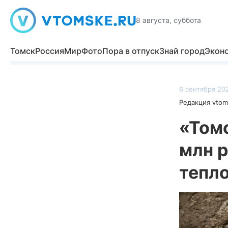
8 августа, суббота
Томск
Россия
Мир
Фото
Пора в отпуск
Знай город
Экон
6 сентября 202
Редакция vtom
«Том
млн р
тепло