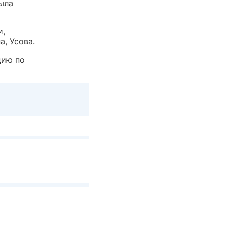
была
и,
а, Усова.
цию по