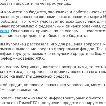
ровать теплосети на четырех улицах.
ии комитета по бюджету, экономике и собственности 
ачальник управления экономического развития мэрии 
сообщила, что Томск участвует во всех доступных для 
енных программах с федеральным финансированием, о
тказы
. Основная их причина, по ее словам, — недостато
ование из городского и областного бюджетов.
тим Куприянец рассказала, что для решения вопросов м
озможно выделение средств федеральных фондов. Так, 
инфраструктуры возможно получение средств из бюдж
 реформированию ЖКХ.
 по словам Куприянец, являются возвратными, то есть 
а отметила, что процент по кредиту является льготным
тсрочка выплаты денежных средств.
кой кредит, по словам начальника управления, могут 
бжающие компании.
ровать так можно много инфраструктурных объектов.
вится от «ТомскРТС», получение средств планируется в