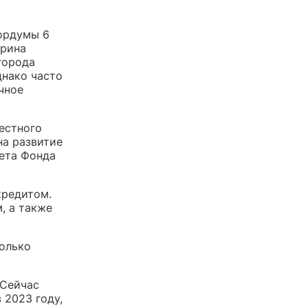
гордумы 6
Ирина
города
днако часто
чное
естного
на развитие
ета Фонда
кредитом.
, а также
только
 Сейчас
 2023 году,