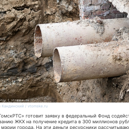
 Кандинский / vtomske.ru
ТомскРТС» готовит заявку в федеральный Фонд содейс
анию ЖКХ на получение кредита в 300 миллионов рубл
 мэрии города. На эти деньги ресурсники рассчитываю