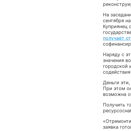
реконструи
На заседан
сентября н
Куприянец 
государств
получает о
софинансир
Наряду с э
значения в
городской 
содействия
Деньги эти,
При этом он
возможна о
Получить та
ресурсосна
«Отремонти
заявка гото