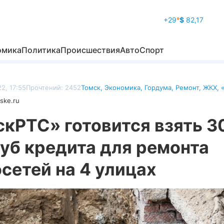
+29
°
$
82,17
омика
Политика
Происшествия
Авто
Спорт
2, 17:55
Прочтений: 2452
Томск
,
Экономика
,
Гордума
,
Ремонт
,
ЖКХ
,
ske.ru
скРТС» готовится взять 3
уб кредита для ремонта
сетей на 4 улицах