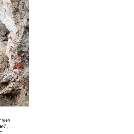
твия
ей,
т