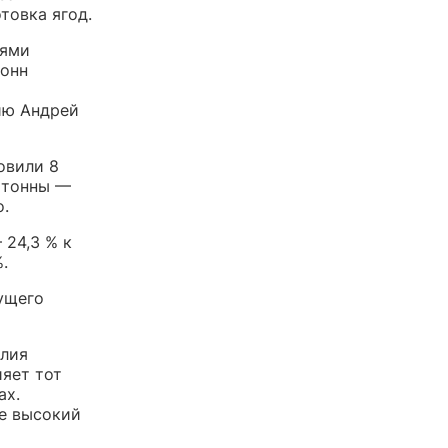
товка ягод.
иями
тонн
ию Андрей
овили 8
7 тонны —
о.
 24,3 % к
.
ущего
алия
ияет тот
ах.
де высокий