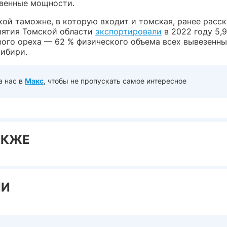
венные мощности.
кой таможне, в которую входит и томская, ранее расск
иятия Томской области
экспортировали
в 2022 году 5,
вого ореха — 62 % физического объема всех вывезенн
Сибири.
а нас в
Макс
, чтобы не пропускать самое интересное
АКЖЕ
ИИ