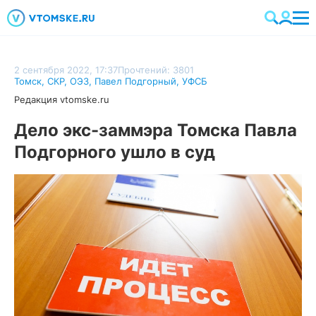
2 сентября 2022, 17:37
Прочтений: 3801
Томск
,
СКР
,
ОЭЗ
,
Павел Подгорный
,
УФСБ
Редакция vtomske.ru
Дело экс-заммэра Томска Павла
Подгорного ушло в суд