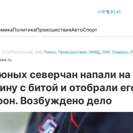
+18
°
$
81,41
омика
Политика
Происшествия
Авто
Спорт
, 17:00
Прочтений: 4963
Томск
,
Происшествия
,
УМВД
,
СКР
,
Северск
,
Р
ske.ru
юных северчан напали на
ну с битой и отобрали ег
фон. Возбуждено дело