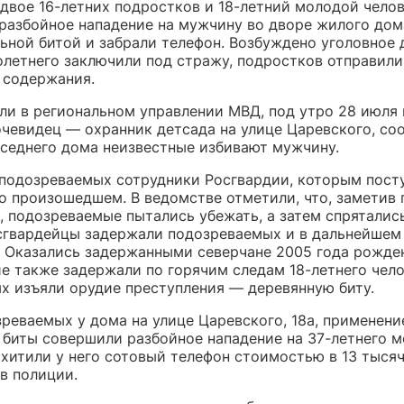
 двое 16-летних подростков и 18-летний молодой чело
разбойное нападение на мужчину во дворе жилого дом
ьной битой и забрали телефон. Возбуждено уголовное 
летнего заключили под стражу, подростков отправили
 содержания.
ли в региональном управлении МВД, под утро 28 июля
очевидец — охранник детсада на улице Царевского, со
оседнего дома неизвестные избивают мужчину.
подозреваемых сотрудники Росгвардии, которым пост
о произошедшем. В ведомстве отметили, что, заметив 
, подозреваемые пытались убежать, а затем спряталис
сгвардейцы задержали подозреваемых и в дальнейшем
. Оказались задержанными северчане 2005 года рожде
е также задержали по горячим следам 18-летнего чело
х изъяли орудие преступления — деревянную биту.
зреваемых у дома на улице Царевского, 18а, применен
 биты совершили разбойное нападение на 37-летнего м
охитили у него сотовый телефон стоимостью в 13 тысяч
в полиции.