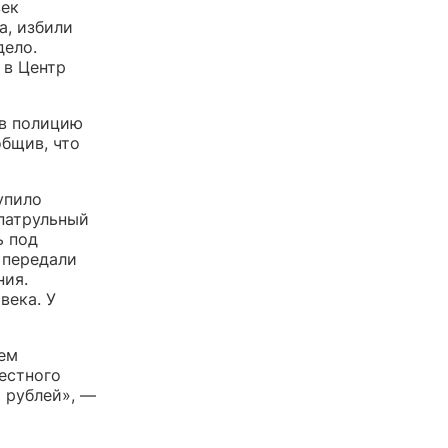
век
а, избили
дело.
 в Центр
 в полицию
общив, что
упило
патрульный
ь под
 передали
ния.
века. У
ием
естного
 рублей», —