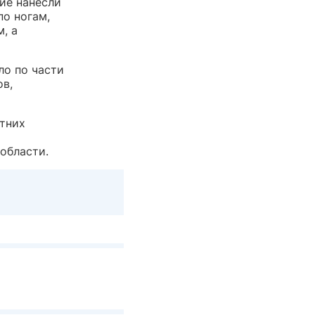
ие нанесли
по ногам,
, а
ло по части
ов,
етних
области.