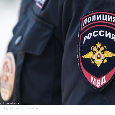
 Кандинский / vtomske.ru