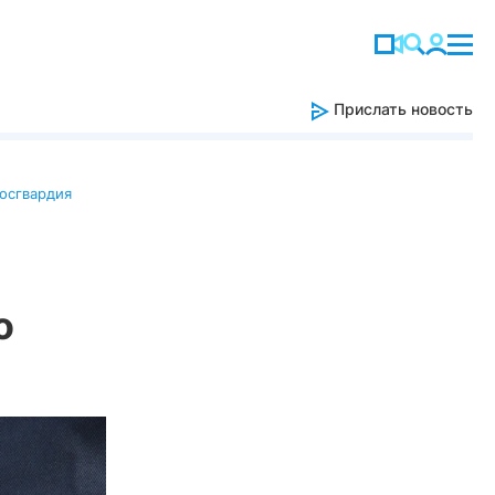
Прислать новость
осгвардия
о