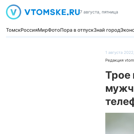
7 августа, пятница
Томск
Россия
Мир
Фото
Пора в отпуск
Знай город
Экон
1 августа 2022
Редакция vtom
Трое 
мужчи
теле