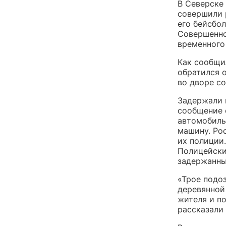
В Северске
совершили 
его бейсбол
Совершенно
временного
Как сообщи
обратился 
во дворе с
Задержали 
сообщение 
автомобиль
машину. Ро
их полиции
Полицейски
задержанны
«Трое подо
деревянной
жителя и п
рассказали 