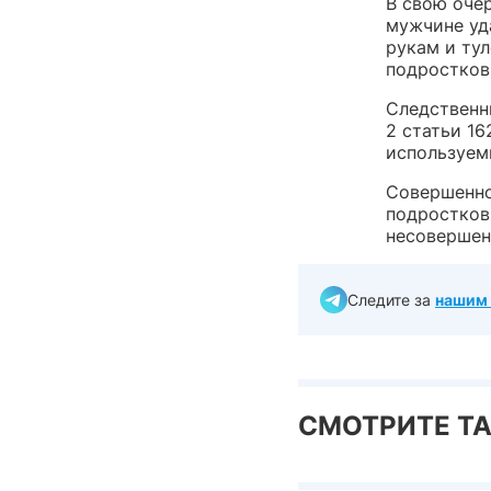
В свою оче
мужчине уда
рукам и ту
подростков
Следственн
2 статьи 1
используем
Совершенно
подростков
несовершен
Следите за
нашим 
СМОТРИТЕ Т