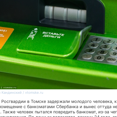
 Кандинский / vtomske.ru
 Росгвардии в Томске задержали молодого человека, 
помещение с банкоматами Сбербанка и вынес оттуда н
 Также человек пытался повредить банкомат, из-за че
игнализация. По данным ведомства, томичу 24 года, е