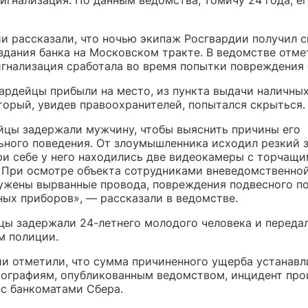
ии рассказали, что ночью
экипаж Росгвардии получил с
здания банка на Московском тракте. В ведомстве отме
игнализация сработала во время попытки повреждения 
вардейцы прибыли на место,
из пункта выдачи наличны
торый, увидев правоохранителей, попытался скрыться.
йцы задержали мужчину, чтобы выяснить причины его
ьного поведения. От злоумышленника исходил резкий 
при себе у него находились две видеокамеры с торчащ
 При осмотре объекта сотрудниками вневедомственно
ужены вырванные провода, повреждения подвесного по
ных приборов», — рассказали в ведомстве.
цы задержали 24-летнего молодого человека и передал
м полиции.
ии отметили, что сумма причиненного ущерба устанавл
тографиям, опубликованным ведомством, инцидент про
с банкоматами Сбера.