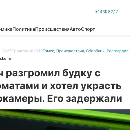
+14
°
$
82,17
омика
Политика
Происшествия
Авто
Спорт
, 12:25
Прочтений: 3710
Томск
,
Происшествия
,
Сбербанк
,
Росгвардия
ske.ru
ч разгромил будку с
матами и хотел украсть
окамеры. Его задержали