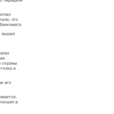
игнал
тили, что
банкомата.
х вышел
запах
ими
й охраны
толка и
и его
ивается.
изошел в