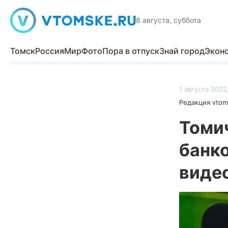
8 августа, суббота
Томск
Россия
Мир
Фото
Пора в отпуск
Знай город
Экон
1 августа 2022
Редакция vtom
Томи
банко
виде