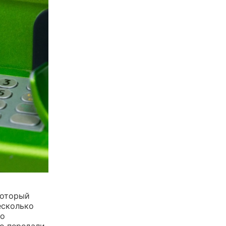
который
есколько
го
го передали