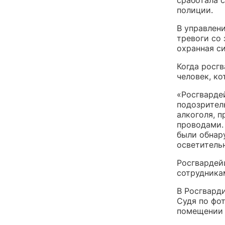
полиции.
В управлен
тревоги со 
охранная с
Когда росг
человек, ко
«Росгварде
подозрител
алкоголя, 
проводами.
были обнар
осветитель
Росгвардей
сотрудника
В Росгвард
Судя по фо
помещении 