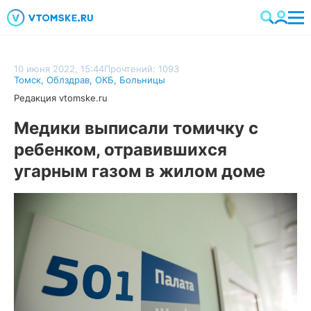
10 июня 2022, 15:44
Прочтений: 1093
Томск
,
Облздрав
,
ОКБ
,
Больницы
Редакция vtomske.ru
Медики выписали томичку с
ребенком, отравившихся
угарным газом в жилом доме