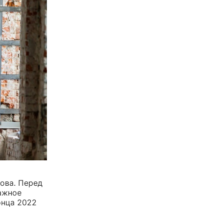
ова. Перед
ажное
онца 2022