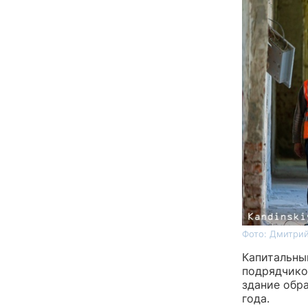
Фото: Дмитрий
Капитальны
подрядчико
здание обр
года.