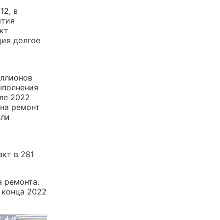
12, в
ытия
кт
ция долгое
иллионов
ыполнения
але 2022
 на ремонт
али
кт в 281
а ремонта.
 конца 2022