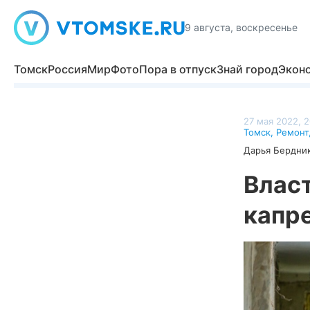
9 августа, воскресенье
Томск
Россия
Мир
Фото
Пора в отпуск
Знай город
Экон
27 мая 2022, 2
Томск
,
Ремонт
Дарья Бердни
Власт
капр