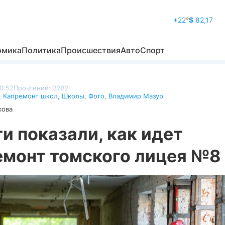
+22
°
$
82,17
омика
Политика
Происшествия
Авто
Спорт
0:52
Прочтений: 3282
,
Капремонт школ
,
Школы
,
Фото
,
Владимир Мазур
кова
и показали, как идет
емонт томского лицея №8