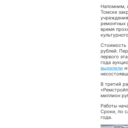
Напомним, 
Томске закр
учреждения
ремонтных 
время прохо
культурного
Стоимость 
рублей. Пе
первого эта
года аукци
выделили
из
несостоявши
В третий р
«Ремстройп
миллион ру
Работы нача
Сроки, по 
года.