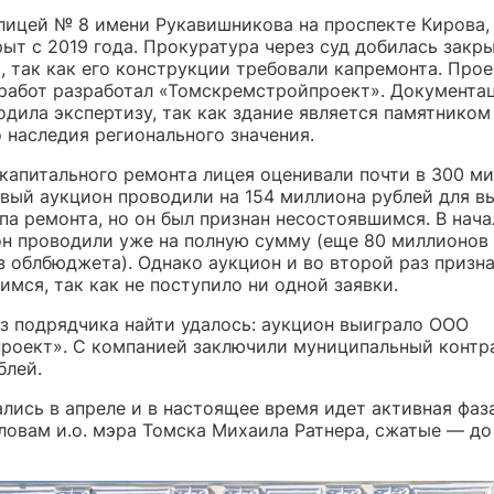
лицей № 8 имени Рукавишникова на проспекте Кирова, 
ыт с 2019 года. Прокуратура через суд добилась закр
, так как его конструкции требовали капремонта. Прое
работ разработал «Томскремстройпроект». Документа
дила экспертизу, так как здание является памятником
 наследия регионального значения.
капитального ремонта лицея оценивали почти в 300 м
рвый аукцион проводили на 154 миллиона рублей для в
па ремонта, но он был признан несостоявшимся. В нач
он проводили уже на полную сумму (еще 80 миллионов
 облбюджета). Однако аукцион и во второй раз призн
мся, так как не поступило ни одной заявки.
аз подрядчика найти удалось: аукцион выиграло ООО
роект». С компанией заключили муниципальный контра
блей.
лись в апреле и в настоящее время идет активная фаз
словам и.о. мэра Томска Михаила Ратнера, сжатые — до