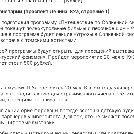
оприятие платный (от 100 рублей).
анетарий (проспект Ленина, 82а, строение 1)
 подготовил программу «Путешествие по Солнечной с
м покажут полнокупольные фильмы и песочное шоу «К
кже в программе будет лекция «Угрозы в Солнечной си
 встреча с томскими артистами.
всей программы будут открыты для посещений выставк
нгусский феномен». Пройдет мероприятие 20 мая с 19:0
ет стоит 500 рублей.
 в музеях ТГУ» состоится 20 мая. В этом году универс
ате проводит акцию для ограниченного числа посетите
ии, сообщили организаторы.
я акции ориентированы прежде всего на детскую ауд
партнеров университета. Для тех, кто не сможет посе
ны цифровые выставки.
тобы стать участником акции, педагогам или родителям