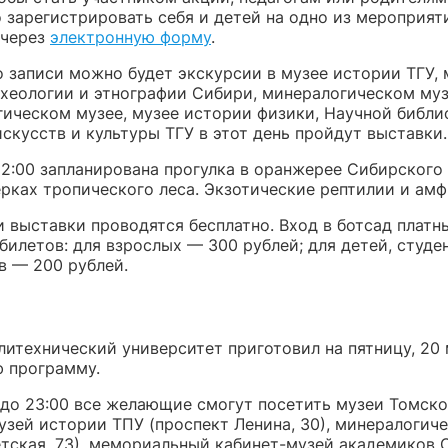
 зарегистрировать себя и детей на одно из мероприят
 через
электронную форму
.
о записи можно будет экскурсии в музее истории ТГУ, 
рхеологии и этнографии Сибири, минералогическом муз
ическом музее, музее истории физики, Научной библио
скусств и культуры ТГУ в этот день пройдут выставки.
22:00 запланирована прогулка в оранжерее Сибирского
ерках тропического леса. Экзотические рептилии и амф
 выставки проводятся бесплатно. Вход в ботсад платн
илетов: для взрослых — 300 рублей; для детей, студе
в — 200 рублей.
итехнический университет приготовил на пятницу, 20 
 программу.
0 до 23:00 все желающие смогут посетить музеи Томско
узей истории ТПУ (проспект Ленина, 30), минералогич
етская, 73), мемориальный кабинет-музей академиков 