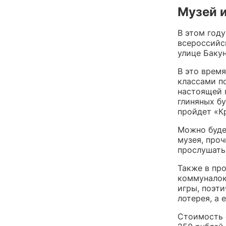
Музей 
В этом год
всероссийс
улице Бакун
В это время
классами п
настоящей п
глиняных б
пройдет «К
Можно буде
музея, проч
прослушать
Также в пр
коммуналок»
игры, поэт
лотерея, а 
Стоимость 