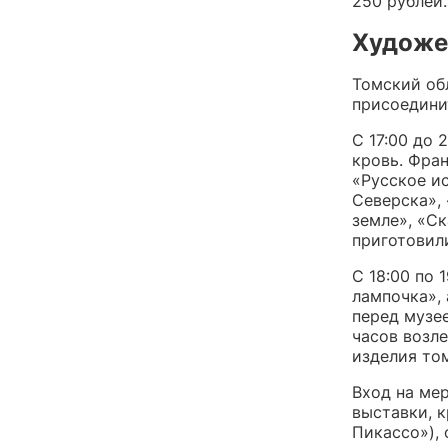
250 рублей.
Художе
Томский об
присоединит
С 17:00 до
кровь. Фра
«Русское ис
Северска»,
земле», «С
приготовили
С 18:00 по 
лампочка»,
перед музее
часов возле
изделия то
Вход на ме
выставки, 
Пикассо»), 