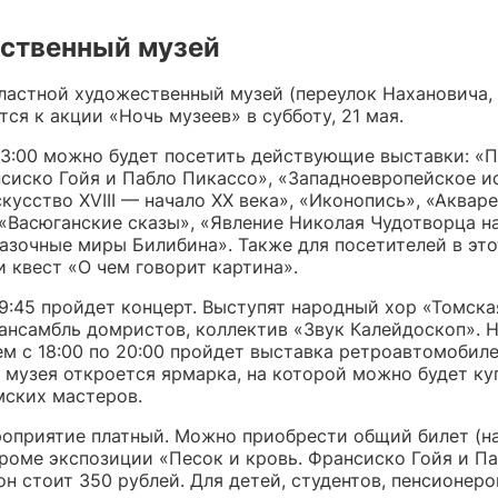
ственный музей
ластной художественный музей (переулок Нахановича, 
ся к акции «Ночь музеев» в субботу, 21 мая.
 23:00 можно будет посетить действующие выставки: «П
нсиско Гойя и Пабло Пикассо», «Западноевропейское и
кусство XVIII — начало XX века», «Иконопись», «Аквар
 «Васюганские сказы», «Явление Николая Чудотворца н
казочные миры Билибина». Также для посетителей в это
 квест «О чем говорит картина».
19:45 пройдет концерт. Выступят народный хор «Томска
 ансамбль домристов, коллектив «Звук Калейдоскоп». 
м с 18:00 по 20:00 пройдет выставка ретроавтомобиле
 музея откроется ярмарка, на которой можно будет ку
мских мастеров.
роприятие платный. Можно приобрести общий билет (на
кроме экспозиции «Песок и кровь. Франсиско Гойя и П
он стоит 350 рублей. Для детей, студентов, пенсионеро