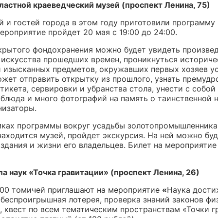
ластной краеведческий музей (проспект Ленина, 75)
й и гостей города в этом году приготовили программу
ероприятие пройдет 20 мая с 19:00 до 24:00.
ткрытого фондохранения можно будет увидеть произве
 искусства прошедших времен, проникнуться историче
 изысканных предметов, окружавших первых хозяев у
жет отправить открытку из прошлого, узнать премудр
тикета, сервировки и убранства стола, унести с собой
 блюда и много фотографий на память о таинственной 
низаторы.
мках программы вокруг усадьбы золотопромышленника
находится музей, пройдет экскурсия. На ней можно буд
здания и жизни его владельцев. Билет на мероприятие
а наук «Точка гравитации» (проспект Ленина, 26)
8:00 томичей приглашают на мероприятие
«
Наука дости
 беспроигрышная лотерея, проверка знаний законов фи
, квест по всем тематическим пространствам «Точки г