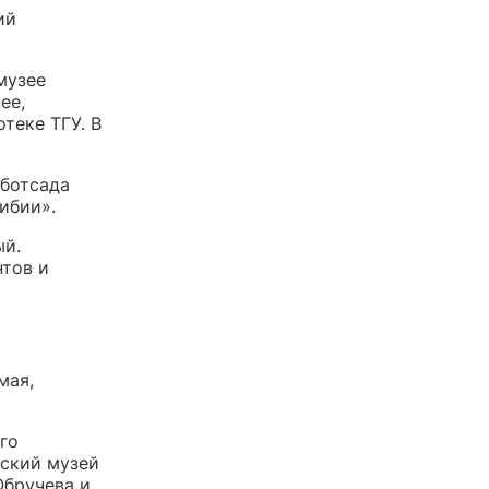
ий
музее
ее,
теке ТГУ. В
 ботсада
ибии».
ый.
нтов и
мая,
го
еский музей
Обручева и