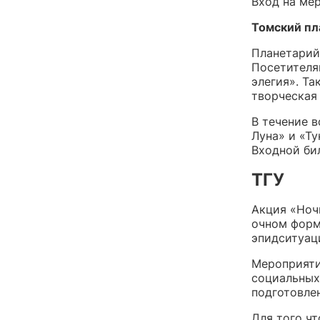
Вход на мер
Томский пл
Планетарий
Посетителя
элегия». Та
творческая
В течение 
Луна» и «Ту
Входной бил
ТГУ
Акция «Ночь
очном форм
эпидситуац
Мероприяти
социальных 
подготовле
Для того ч