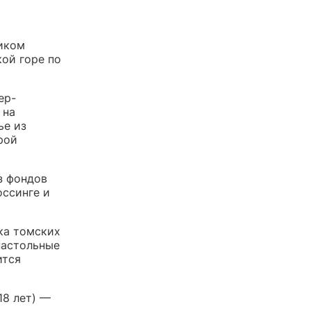
ником
ой горе по
ер-
 на
ье из
рой
з фондов
оссинге и
ка томских
настольные
ится
18 лет) —