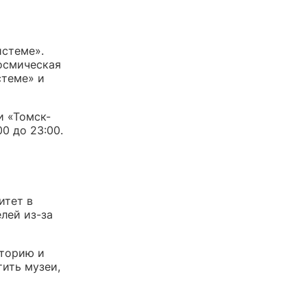
истеме».
осмическая
стеме» и
и «Томск-
0 до 23:00.
итет в
лей из-за
иторию и
тить музеи,