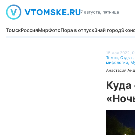
7 августа, пятница
Томск
Россия
Мир
Фото
Пора в отпуск
Знай город
Экон
18 мая 2022, 0
Томск
,
Отдых
,
мифологии
,
Му
Анастасия Ан
Куда 
«Ноч