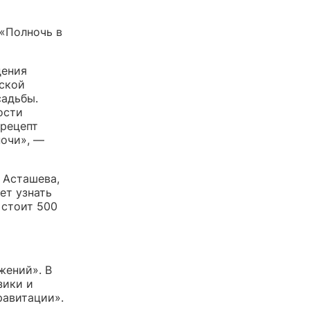
 «Полночь в
дения
ской
садьбы.
ости
 рецепт
ночи», —
 Асташева,
ет узнать
 стоит 500
жений». В
зики и
равитации».