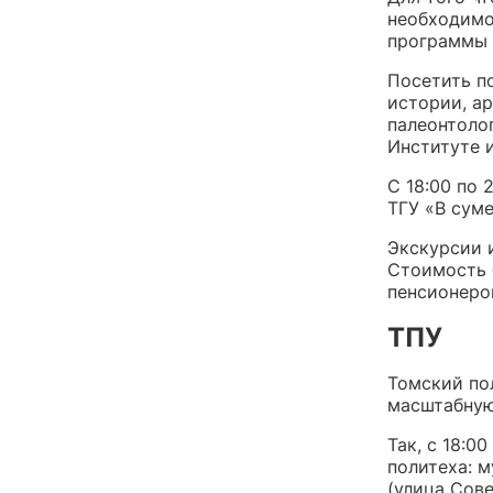
необходимо
программы
Посетить п
истории, а
палеонтолог
Институте и
С 18:00 по 
ТГУ «В сум
Экскурсии и
Стоимость б
пенсионеро
ТПУ
Томский пол
масштабную
Так, с 18:0
политеха: м
(улица Сов