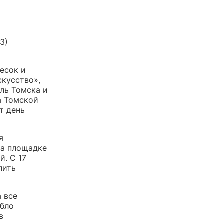
3)
есок и
скусство»,
ель Томска и
а Томской
т день
я
На площадке
й. С 17
пить
 все
абло
в