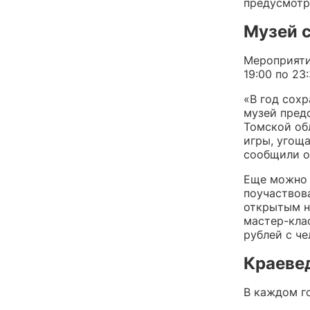
предусмотр
Музей 
Мероприятия
19:00 по 23:
«В год сох
музей пред
Томской обл
игры, угощ
сообщили о
Еще можно 
поучаствов
открытым н
мастер-кла
рублей с че
Краеве
В каждом г