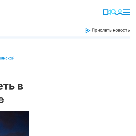
Прислать новость
вянской
еть в
е