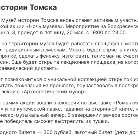
истории Томска
у Музей истории Томска вновь станет активным участ
кой акции «Ночь музеев». Мероприятие на Воскресенск
ина, 3, пройдет в пятницу, 20 мая, с 19:00 по 23:00.
 на территории музея будет работать площадка с маст
о традиционным ремеслам. Можно будет спрясть нитку
рялке, сделать фенечку, изготовить талисман на счаст
усин. Еще будет открыта лекционная площадка, на кото
раеведческий диктант».
т познакомиться с уникальной коллекцией открыток и
итать пожелания из прошлого, поучаствовать в посткр
 лекцию «Археологический мусор».
ограмму акции вошли экскурсии по выставке «Романти
 и по купеческой лавке, гадания на старинной книге, 
ическо-музыкальный вечер. В завершении вечера состо
ее победитель сможет выстрелить из пушки.
одного билета
—
300 рублей, льготный билет (дети до 