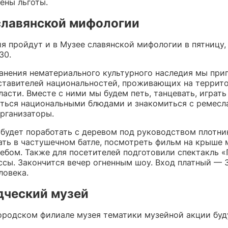
ены льготы.
славянской мифологии
 пройдут и в Музее славянской мифологии в пятницу, 
30.
ранения нематериального культурного наследия мы приг
ставителей национальностей, проживающих на террит
асти. Вместе с ними мы будем петь, танцевать, играть
аться национальными блюдами и знакомиться с ремесл
рганизаторы.
будет поработать с деревом под руководством плотни
ать в частушечном батле, посмотреть фильм на крыше 
ебом. Также для посетителей подготовили спектакль «
ссы. Закончится вечер огненным шоу. Вход платный — 
ловека.
дческий музей
ородском филиале музея тематики музейной акции буд