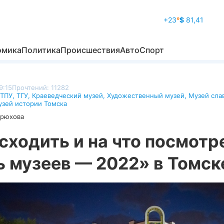
+23
°
$
81,41
омика
Политика
Происшествия
Авто
Спорт
9:15
Прочтений: 11282
ТПУ
,
ТГУ
,
Краеведческий музей
,
Художественный музей
,
Музей сла
зей истории Томска
дрюхова
сходить и на что посмотр
ь музеев — 2022» в Томск