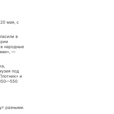
20 мая, с
ласили в
ории
 в народные
ами», —
ка,
музея под
Плотник» и
350
—
550
ут разными.