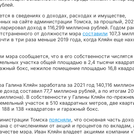
ублей.
ется в сведениях о доходах, расходах и имуществе,
нных на сайте администрации Томска, за прошлый, 202
ларировал доход в 116,299 миллиона рублей. Годом ран
отстраненного от должности мэра
составили
107,3 мил
чти в три раза меньше 2019 года, когда Кляйн еще нах
и мэра сообщается, что в его собственности числятся
мельных участка общей площадью в 2,4 тысячи квадра
ражный бокс, нежилое помещение площадью 16,8 квадр
а Галина Кляйн заработала за 2021 год 140,116 миллион
е доход составил 77,7 миллиона рублей, а по итогам 20
миллиона). В собственности у Галины Кляйн по-прежне
земельный участок в 510 квадратных метров, две квар
188 и 138 «квадратов» и гаражный бокс.
министрации Томска
поясняли
, что основная часть дох
ана с отчислениями от акций и процентов по вкладам, а
качестве мэра. Иван Кляйн владеет акциями компании 