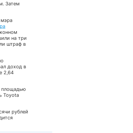
м. Затем
 мэра
ра
аконном
шили на три
или штраф в
по
ал доход в
е 2,64
е площадью
ь Toyota
ысячи рублей
одится