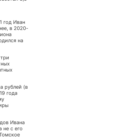
1 год Иван
ее, в 2020-
лиона
одился на
 три
тных
атных
а рублей (в
19 года
му
тиры
одов Ивана
 не с его
«Томское