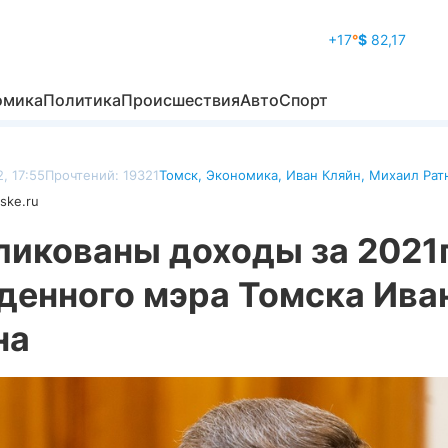
+17
°
$
82,17
омика
Политика
Происшествия
Авто
Спорт
, 17:55
Прочтений: 19321
Томск
,
Экономика
,
Иван Кляйн
,
Михаил Рат
ske.ru
ликованы доходы за 2021
денного мэра Томска Ива
на