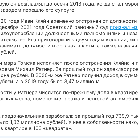
рую он возглавлял до осени 2013 года, когда стал мэро
 заводом перешло его супруге.
020 года Иван Кляйн временно отстранен от должности
 декабря 2021 года Советский районный суд
признал мэ
 злоупотреблении должностными полномочиями и нез
ательстве. Его приговорили к двум годам колонии, ли
занимать должности в органах власти, а также назнач
ублей.
и мэра Томска исполняет после отстранения Кляйна и 
время Михаил Ратнер. За прошлый год он задеклариров
она рублей. В 2020-м же Ратнер получил доход в сумм
блей, а в 2019 году было 3,47 миллиона.
ности у Ратнера числится по-прежнему доля в квартир
ратных метра, помещение гаража и легковой автомобил
. градоначальника заработала за прошлый год 739,9 т
ыло 1,02 миллиона рублей). У нее в собственности нах
в квартире в 103 «квадрата».