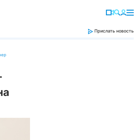
Прислать новость
нер
г
на