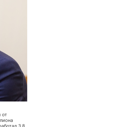
 от
ллиона
аботал 3,8