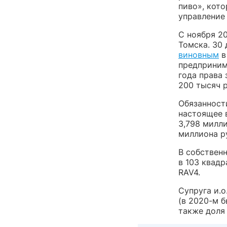
пиво», кото
управление
С ноября 2
Томска. 30
виновным
в
предприним
года права 
200 тысяч р
Обязанност
настоящее 
3,798 милли
миллиона ру
В собствен
в 103 квад
RAV4.
Супруга и.о
(в 2020-м б
также доля 