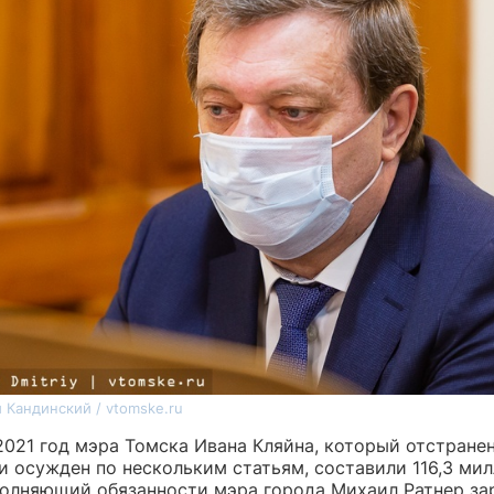
 Кандинский / vtomske.ru
2021 год мэра Томска Ивана Кляйна, который отстранен
и осужден по нескольким статьям, составили 116,3 ми
полняющий обязанности мэра города Михаил Ратнер зар