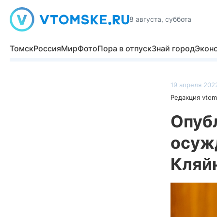
8 августа, суббота
Томск
Россия
Мир
Фото
Пора в отпуск
Знай город
Экон
19 апреля 2022
Редакция vtom
Опуб
осуж
Кляй