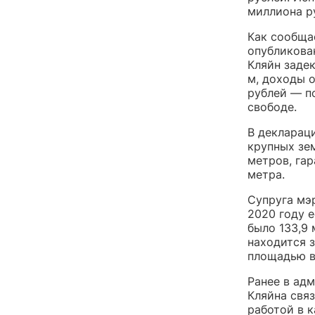
миллиона р
Как сообща
опубликова
Кляйн задек
м, доходы 
рублей — по
свободе.
В деклараци
крупных зе
метров, га
метра.
Супруга мэр
2020 году е
было 133,9 
находится 
площадью в 
Ранее в ад
Кляйна связ
работой в 