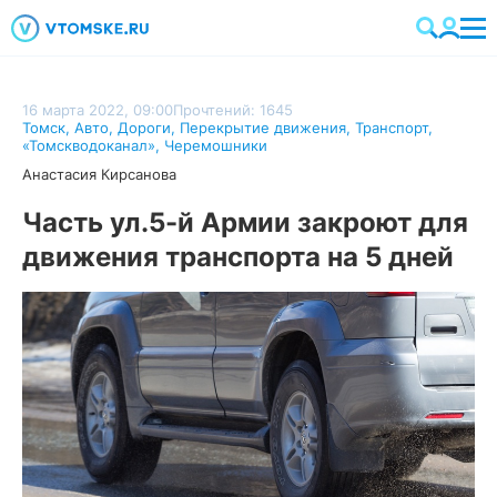
16 марта 2022, 09:00
Прочтений: 1645
Томск
,
Авто
,
Дороги
,
Перекрытие движения
,
Транспорт
,
«Томскводоканал»
,
Черемошники
Анастасия Кирсанова
Часть ул.5-й Армии закроют для
движения транспорта на 5 дней