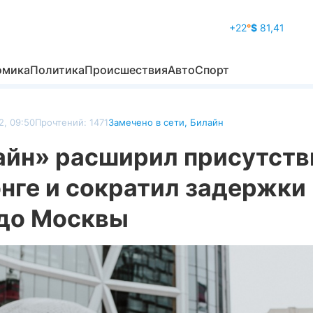
+22
°
$
81,41
омика
Политика
Происшествия
Авто
Спорт
2, 09:50
Прочтений: 1471
Замечено в сети
,
Билайн
айн» расширил присутств
нге и сократил задержки 
 до Москвы