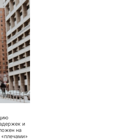
цию
задержек и
ложен на
я «плечами»