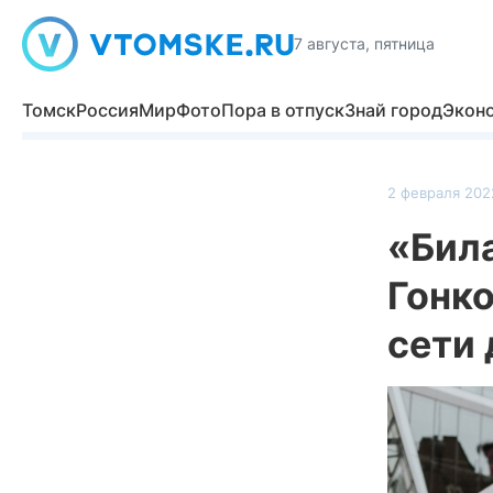
7 августа, пятница
Томск
Россия
Мир
Фото
Пора в отпуск
Знай город
Экон
2 февраля 202
«Бил
Гонко
сети