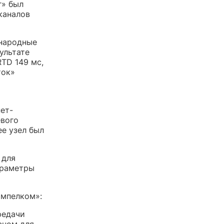
г» был
каналов
ународные
зультате
RTD 149 мс,
ток»
ет-
евого
ее узел был
 для
араметры
ымпелком»:
редачи
вном для