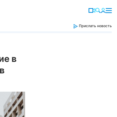
Прислать новость
ие в
в