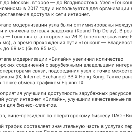
т до Москвы, второе — до Владивостока. Узел «Гонкон
илайном» в 2017 году и используется для организации 
доставления доступа к сети интернет.
этапе модернизации узла были оптимизированы межд
и и снижена сетевая задержка (Round Trip Delay). В ре
а — Гонконг» стал короче на 26 % (прежнее значение 
5 мс), а время прохождения пути «Гонконг — Владивос
 до 69 мс (было 95 мс).
этапе модернизации «Билайн» увеличил количество
рских соединений с зарубежными владельцами интерн
 операторами связи, подсоединил узел к точке межсет
иком (IX, Internet Exchange) BBIX Hong Kong. Также ран
 точке обмена трафиком Equinix IX.
оприятия улучшили доступность зарубежных ресурсов
ей услуг интернет «Билайн», улучшили качественные п
зи для бизнес-клиентов.
ов, вице-президент по операторскому бизнесу ПАО «В
й трафик составляет значительную часть в услугах пе
 этом, если ранее Гонконг представлял интерес в осно