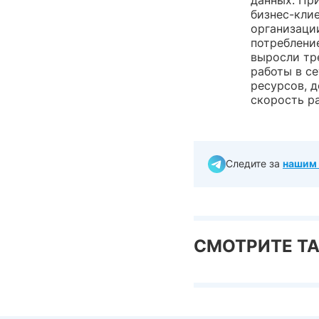
бизнес-кли
организаци
потреблени
выросли тре
работы в с
ресурсов, д
скорость р
Следите за
нашим 
СМОТРИТЕ Т