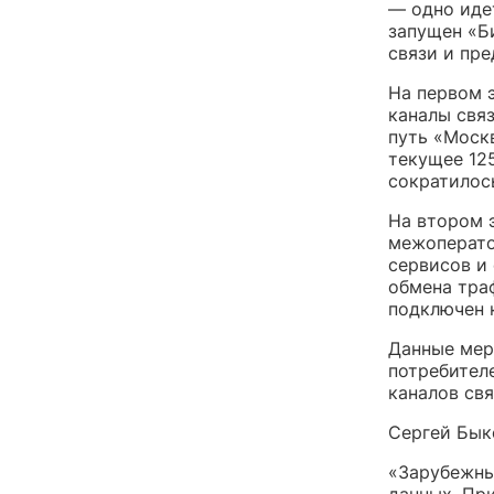
— одно иде
запущен «Б
связи и пре
На первом 
каналы связ
путь «Москв
текущее 12
сократилось
На втором 
межоперато
сервисов и
обмена траф
подключен к
Данные мер
потребител
каналов свя
Сергей Бык
«Зарубежны
данных. При