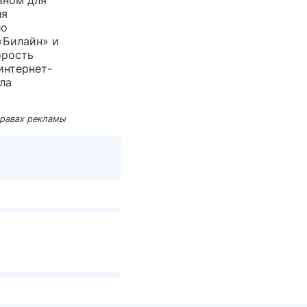
ля
ло
«Билайн» и
орость
интернет-
ла
правах рекламы