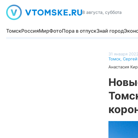
8 августа, суббота
Томск
Россия
Мир
Фото
Пора в отпуск
Знай город
Экон
31 января 2022
Томск
,
Сергей
Анастасия Кир
Новы
Томск
корон