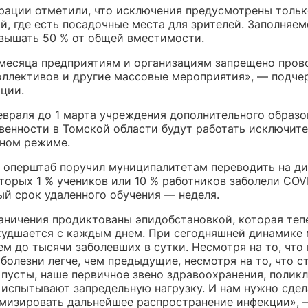
рации отметили, что исключения предусмотрены тольк
, где есть посадочные места для зрителей. Заполняем
вышать 50 % от общей вместимости.
 месяца предприятиям и организациям запрещено пров
оллективов и другие массовые мероприятия», — подче
ции.
февраля до 1 марта учреждения дополнительного образо
венности в Томской области будут работать исключите
ном режиме.
, оперштаб поручил муниципалитетам переводить на д
торых 1 % учеников или 10 % работников заболели COVI
й срок удаленного обучения — неделя.
аничения продиктованы эпидобстановкой, которая тепе
худшается с каждым днем. При сегодняшней динамике
м до тысячи заболевших в сутки. Несмотря на то, что 
болезни легче, чем предыдущие, несмотря на то, что 
 пусты, наше первичное звено здравоохранения, полик
 испытывают запредельную нагрузку. И нам нужно сдела
мизировать дальнейшее распространение инфекции», 