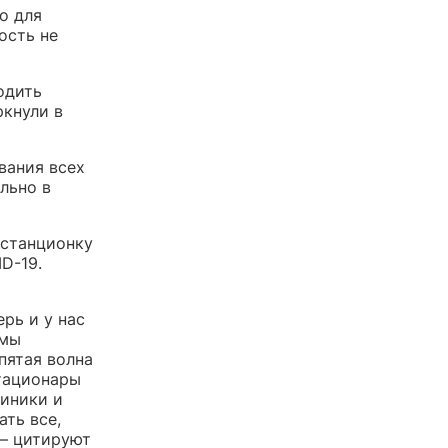
о для
ость не
одить
ркнули в
вания всех
льно в
истанционку
D-19.
рь и у нас
 мы
пятая волна
стационары
линики и
ть все,
— цитируют