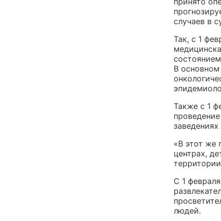
принято оп
прогнозиру
случаев в с
Так, с 1 фе
медицинска
состоянием
В основном
онкологиче
эпидемиоло
Также с 1 ф
проведение
заведениях
«В этот же 
центрах, де
территории
С 1 февраля
развлекате
просветите
людей.