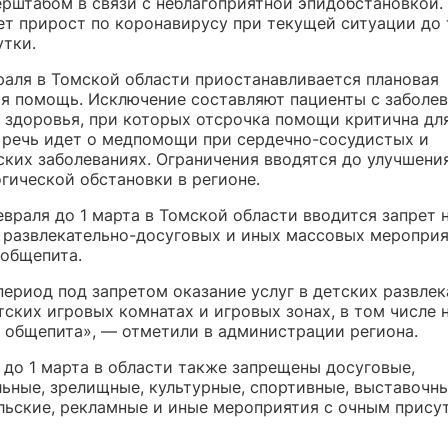
ерштабом в связи с неблагоприятной эпидобстановкой.
ет прирост по коронавирусу при текущей ситуации до
утки.
враля в Томской области приостанавливается плановая
я помощь. Исключение составляют пациенты с заболе
 здоровья, при которых отсрочка помощи критична для
 речь идет о медпомощи при сердечно-сосудистых и
ских заболеваниях. Ограничения вводятся до улучшени
гической обстановки в регионе.
евраля до 1 марта в Томской области вводится запрет 
 развлекательно-досуговых и иных массовых мероприя
 общепита.
период под запретом оказание услуг в детских развле
тских игровых комнатах и игровых зонах, в том числе 
 общепита», — отметили в администрации региона.
 до 1 марта в области также запрещены досуговые,
льные, зрелищные, культурные, спортивные, выставочны
льские, рекламные и иные мероприятия с очным прису