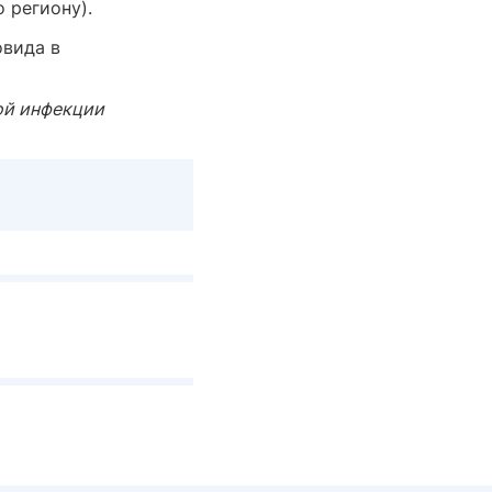
 региону).
овида в
ой инфекции