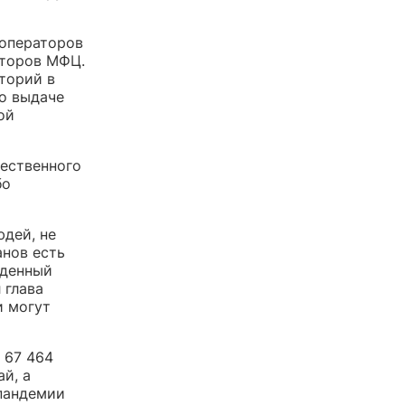
 операторов
аторов МФЦ.
торий в
о выдаче
ой
щественного
бо
юдей, не
анов есть
еденный
 глава
и могут
67 464
й, а
 пандемии