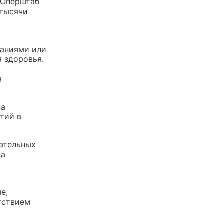
 Оперштаб
 тысячи
ваниями или
 здоровья.
я
на
тий в
кательных
на
е,
тствием