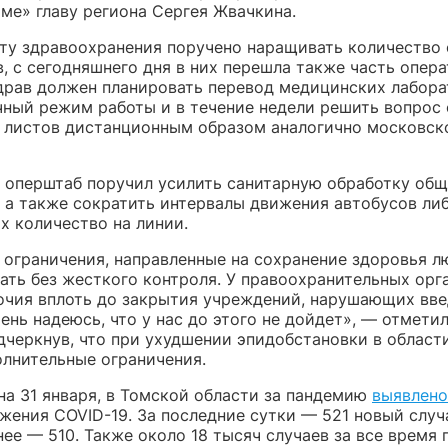
ме» главу региона Сергея Жвачкина.
ту здравоохранения поручено наращивать количество
в, с сегодняшнего дня в них перешла также часть опер
драв должен планировать перевод медицинских лабора
чный режим работы и в течение недели решить вопрос 
 листов дистанционным образом аналогично московск
, оперштаб поручил усилить санитарную обработку об
, а также сократить интервалы движения автобусов ли
х количество на линии.
 ограничения, направленные на сохранение здоровья л
ать без жесткого контроля. У правоохранительных орг
очия вплоть до закрытия учреждений, нарушающих вв
ень надеюсь, что у нас до этого не дойдет», — отметил
дчеркнув, что при ухудшении эпидобстановки в област
олнительные ограничения.
на 31 января, в Томской области за пандемию
выявлено
жения COVID-19. За последние сутки — 521 новый случа
ее — 510. Также около 18 тысяч случаев за все время