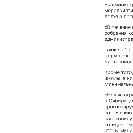
В админист
мероприятий
должна пре
«В течение
собрания к
администра
Также с 1 
форм собст
дистанцион
Кроме того
школы, в ко
Минимальны
«Новые огр
в Сибири у
прогнозируе
по течению 
наполовину
кол-центры
чтобы мини