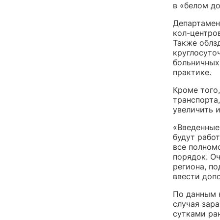
в «белом до
Департамен
кол-центро
Также облз
круглосуто
больничных
практике.
Кроме того
транспорта
увеличить и
«Введенные
будут работ
все полном
порядок. Оч
региона, по
ввести доп
По данным 
случая зара
сутками ран