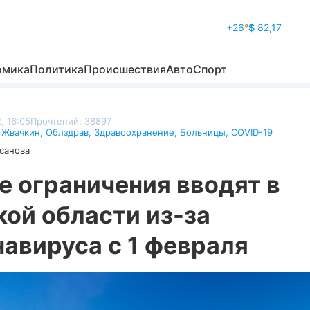
+26
°
$
82,17
омика
Политика
Происшествия
Авто
Спорт
, 16:05
Прочтений: 38897
 Жвачкин
,
Облздрав
,
Здравоохранение
,
Больницы
,
COVID-19
санова
е ограничения вводят в
ой области из-за
авируса с 1 февраля