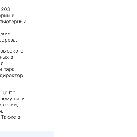
 203
орий и
мпьютерный
ских
фореза.
 высокого
ных в
ми
м парк
 директор
 центр
 нему пяти
ологии,
ы,
 Также в