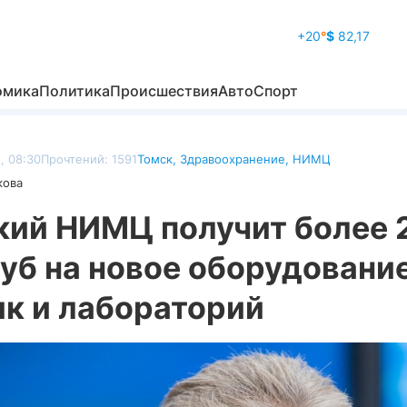
+20
°
$
82,17
омика
Политика
Происшествия
Авто
Спорт
, 08:30
Прочтений: 1591
Томск
,
Здравоохранение
,
НИМЦ
кова
кий НИМЦ получит более 
уб на новое оборудовани
ик и лабораторий