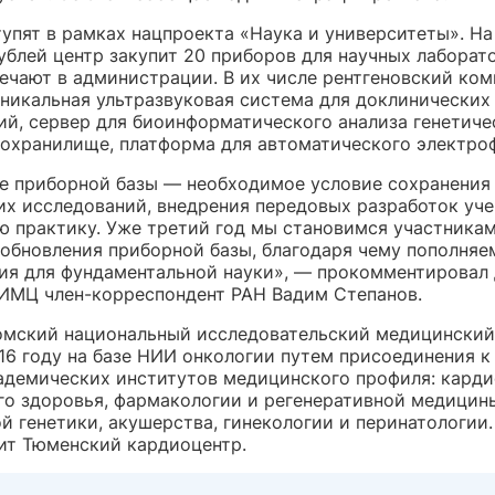
тупят в рамках нацпроекта «Наука и университеты». На
ублей центр закупит 20 приборов для научных лаборат
мечают в администрации. В их числе рентгеновский ко
уникальная ультразвуковая система для доклинических
ий, сервер для биоинформатического анализа генетиче
иохранилище, платформа для автоматического электро
е приборной базы ― необходимое условие сохранения
их исследований, внедрения передовых разработок уче
ю практику. Уже третий год мы становимся участника
обновления приборной базы, благодаря чему пополняе
ия для фундаментальной науки», ― прокомментировал
ИМЦ член-корреспондент РАН Вадим Степанов.
омский национальный исследовательский медицинский
16 году на базе НИИ онкологии путем присоединения к
адемических институтов медицинского профиля: карди
го здоровья, фармакологии и регенеративной медицин
 генетики, акушерства, гинекологии и перинатологии.
т Тюменский кардиоцентр.