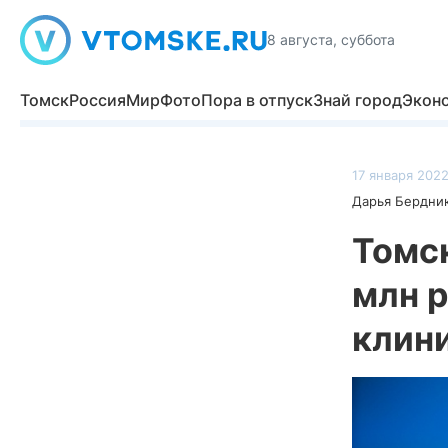
8 августа, суббота
Томск
Россия
Мир
Фото
Пора в отпуск
Знай город
Экон
17 января 2022
Дарья Бердни
Томс
млн р
клин