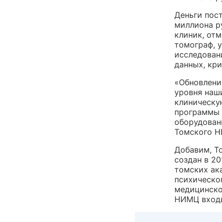
Деньги пос
миллиона р
клиник, от
томограф, 
исследован
данных, кр
«Обновлени
уровня наш
клиническу
программы 
оборудован
Томского Н
Добавим, Т
создан в 20
томских ак
психическо
медицинской
НИМЦ входи