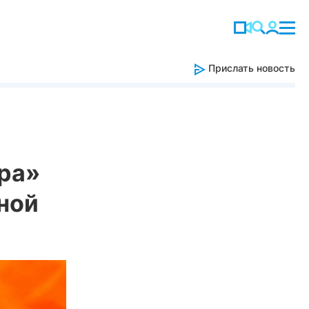
Прислать новость
ра»
ной