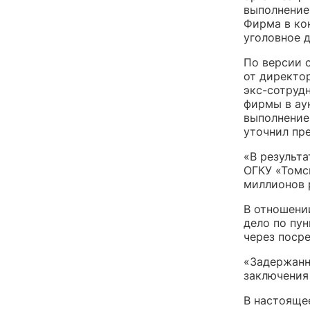
выполнение
Фирма в ко
уголовное д
По версии 
от директор
экс-сотруд
фирмы в ау
выполнение
уточнил пр
«В результа
ОГКУ «Томс
миллионов 
В отношени
дело по пу
через посре
«Задержанн
заключения
В настояще