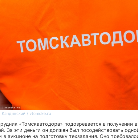
 Кандинский / vtomske.ru
рудник «Томскавтодора» подозревается в получении в
ей. За эти деньги он должен был посодействовать одно
 в аукционе на подготовку техзадания. Оно требовало