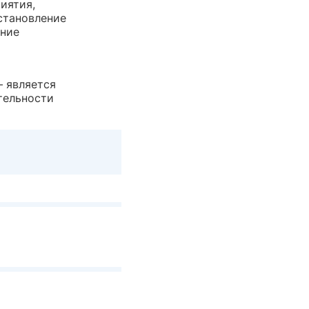
иятия,
становление
ание
 является
тельности