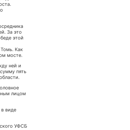
оста.
но
посредника
й. За это
обеде этой
 Томь. Как
ом мосте.
жду ней и
 сумму пять
области.
головное
стным лицом
 в виде
мского УФСБ