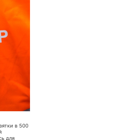
зятки в 500
й
сь для