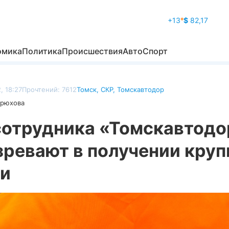
+13
°
$
82,17
омика
Политика
Происшествия
Авто
Спорт
, 18:27
Прочтений: 7612
Томск
,
СКР
,
Томскавтодор
дрюхова
сотрудника «Томскавтодо
зревают в получении круп
ки