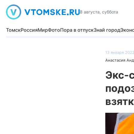
8 августа, суббота
Томск
Россия
Мир
Фото
Пора в отпуск
Знай город
Экон
13 января 2022
Анастасия Ан
Экс-
подо
взят