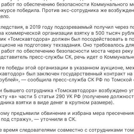
 работ по обеспечению безопасности Коммунального м
нкурсе победила. Против экс-сотрудника же возбужде
ело.
следствия, в 2019 году подозреваемый получил через 
а коммерческой организации взятку в 500 тысяч рубле
ник «Томскавтодора» должен был посодействовать в п
кционе на подготовку техзадания. Оно требовалось для
 работ по обеспечению безопасности моста через реку
едставитель пресс-службы СК, речь идет о Коммунальн
те победы этой организации в указанном аукционе, ме
кавтодор» был заключен государственный контракт на
рублей», — сообщила пресс-служба СК РФ по Томской 
и бывшего сотрудника «Томскавтодора» возбуждено у
нкту «в» части 5 статьи 290 УК РФ (получение должно
дника взятки в виде денег в крупном размере).
ому предъявили обвинение и избрана мера пресечения
 под стражу», — уточнили в СК.
е время следователями совместно с сотрудниками то