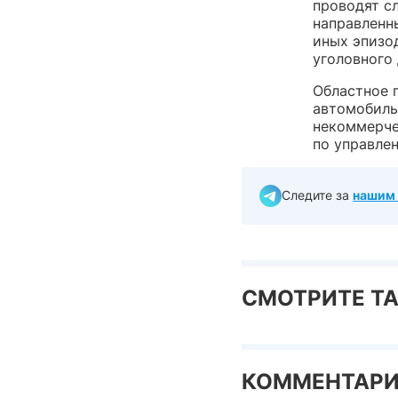
проводят с
направленн
иных эпизо
уголовного
Областное 
автомобиль
некоммерче
по управле
Следите за
нашим 
СМОТРИТЕ Т
КОММЕНТАР