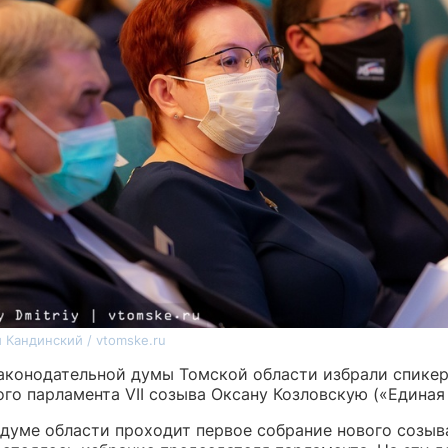
 Кандинский / vtomske.ru
аконодательной думы Томской области избрали спике
го парламента VII созыва Оксану Козловскую («Единая
 думе области проходит первое собрание нового созыва