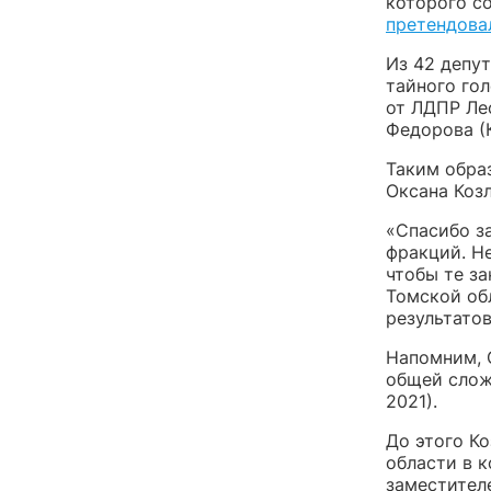
которого с
претендова
Из 42 депут
тайного гол
от ЛДПР Лео
Федорова (
Таким обра
Оксана Козл
«Спасибо за
фракций. Н
чтобы те за
Томской об
результатов
Напомним, 
общей слож
2021).
До этого К
области в 
заместител