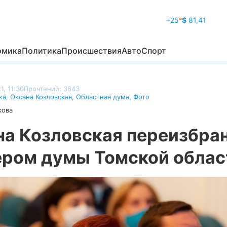
+25
°
$
81,41
омика
Политика
Происшествия
Авто
Спорт
1, 11:30
Прочтений: 3843
ка
,
Оксана Козловская
,
Областная дума
,
Фото
кова
на Козловская переизбра
ером думы Томской облас