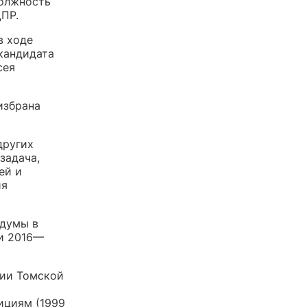
должность
ДПР.
в ходе
 кандидата
сея
избрана
других
задача,
ей и
ия
 думы в
 и 2016—
ции Томской
ициям (1999