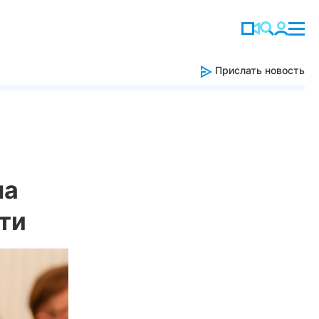
Прислать новость
на
ти