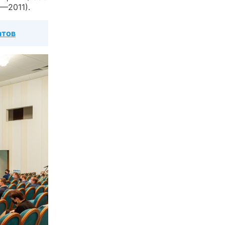
—2011).
атов