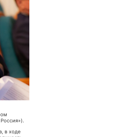
ром
 Россия»).
, в ходе