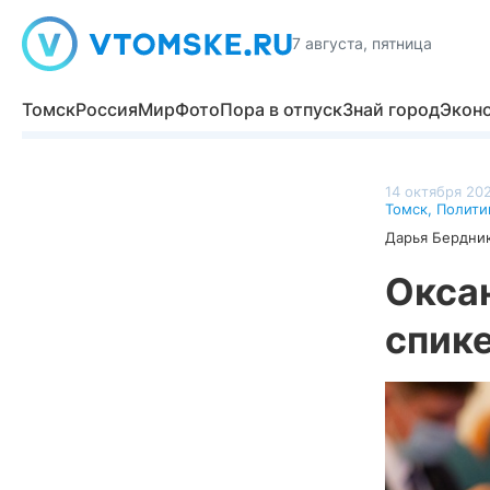
7 августа, пятница
Томск
Россия
Мир
Фото
Пора в отпуск
Знай город
Экон
14 октября 202
Томск
,
Полити
Дарья Бердни
Окса
спик