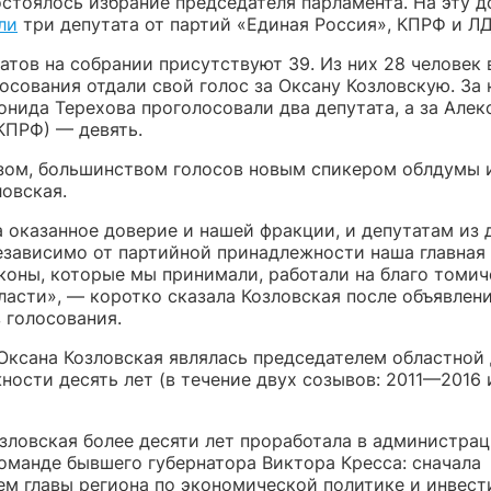
остоялось избрание председателя парламента. На эту 
ли
три депутата от партий «Единая Россия», КПРФ и Л
атов на собрании присутствуют 39. Из них 28 человек 
осования отдали свой голос за Оксану Козловскую. За
нида Терехова проголосовали два депутата, а за Алек
КПРФ) — девять.
зом, большинством голосов новым спикером облдумы 
овская.
 оказанное доверие и нашей фракции, и депутатам из 
езависимо от партийной принадлежности наша главная 
коны, которые мы принимали, работали на благо томич
ласти», — коротко сказала Козловская после объявлен
 голосования.
Оксана Козловская являлась председателем областной
ности десять лет (в течение двух созывов: 2011—2016
озловская более десяти лет проработала в администра
команде бывшего губернатора Виктора Кресса: сначала
ем главы региона по экономической политике и инвест