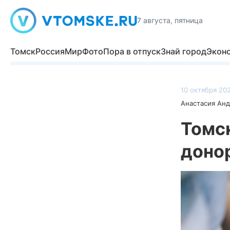
7 августа, пятница
Томск
Россия
Мир
Фото
Пора в отпуск
Знай город
Экон
10 октября 202
Анастасия Ан
Томс
доно