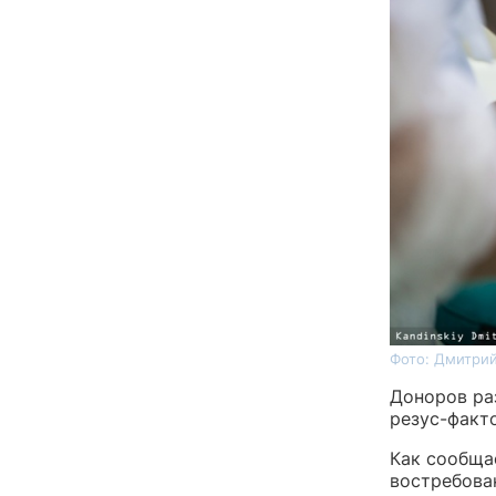
Фото: Дмитрий
Доноров ра
резус-факт
Как сообща
востребован