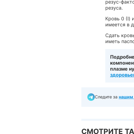
резус-факто
резуса.
Кровь 0 (I)
имеется в 
Сдать кров
иметь паспо
Подробнее
компонент
плазме н
здоровье
Следите за
нашим 
СМОТРИТЕ Т