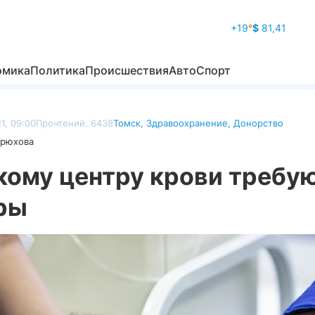
+19
°
$
81,41
омика
Политика
Происшествия
Авто
Спорт
1, 09:00
Прочтений: 6438
Томск
,
Здравоохранение
,
Донорство
дрюхова
кому центру крови требу
ры