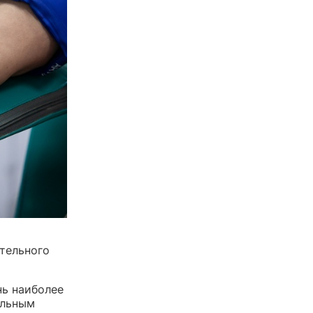
ательного
нь наиболее
тельным