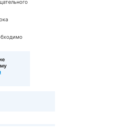
ицательного
пока
еобходимо
ие
ему
я