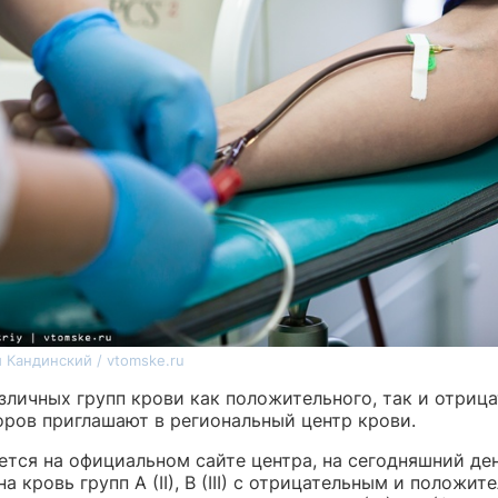
 Кандинский / vtomske.ru
зличных групп крови как положительного, так и отриц
оров приглашают в региональный центр крови.
ется на официальном сайте центра, на сегодняшний де
а кровь групп A (II), B (III) с отрицательным и положи