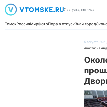
7 августа, пятница
Томск
Россия
Мир
Фото
Пора в отпуск
Знай город
Экон
5 августа 2021
Анастасия Ан
Окол
прошл
Двор