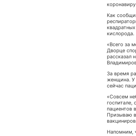
коронавиру
Как сообщи
респиратор
квадратных
кислорода.
«Всего за м
Дворце спо
рассказал 
Владимиров
За время р
женщина. У
сейчас пац
«Совсем не
госпитале, 
пациентов 
Призываю вс
вакциниров
Напомним, 