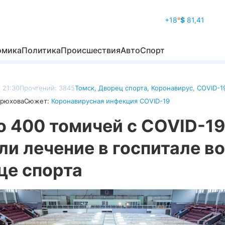
+18
°
$
81,41
омика
Политика
Происшествия
Авто
Спорт
, 21:30
Прочтений: 3845
Томск
,
Дворец спорта
,
Коронавирус
,
COVID-1
дрюхова
Сюжет:
Коронавирусная инфекция COVID-19
о 400 томичей с COVID-19
и лечение в госпитале во
це спорта