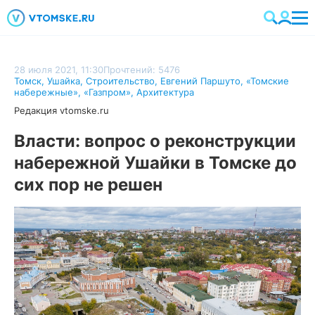
28 июля 2021, 11:30
Прочтений: 5476
Томск
,
Ушайка
,
Строительство
,
Евгений Паршуто
,
«Томские
набережные»
,
«Газпром»
,
Архитектура
Редакция vtomske.ru
Власти: вопрос о реконструкции
набережной Ушайки в Томске до
сих пор не решен